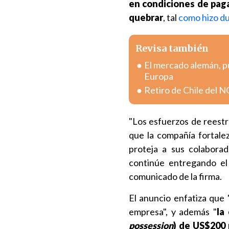
en condiciones de paga
quebrar
, tal
como hizo du
Revisa también
El mercado alemán, pu
Europa
Retiro de Chile del 
"Los esfuerzos de reest
que la compañía fortalez
proteja a sus colabora
continúe entregando el 
comunicado de la firma.
El anuncio enfatiza que "
empresa", y además "
la
possession
) de US$200 