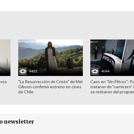
4422
4044
evos
"La Resurrección de Cristo" de Mel
Caos en "Sin Filtros": P
Gibson confirmó estreno en cines
trataron de "carnicero"
de Chile
se retiraron del progra
ro newsletter