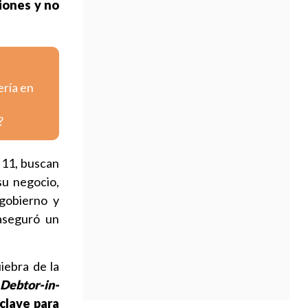
iones y no
ería en
?
 11, buscan
su negocio,
gobierno y
 aseguró un
uiebra de la
(
Debtor-in-
clave para