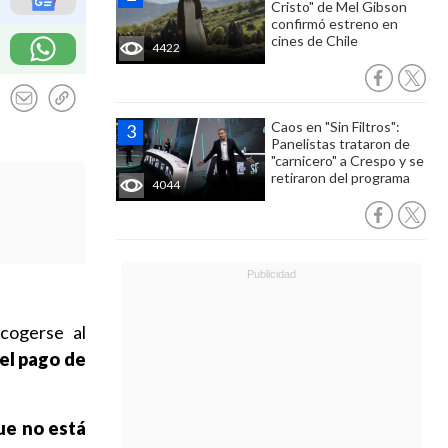
Cristo" de Mel Gibson
confirmó estreno en
cines de Chile
4422
Caos en "Sin Filtros":
Panelistas trataron de
"carnicero" a Crespo y se
retiraron del programa
4044
cogerse al
el pago de
ue no está