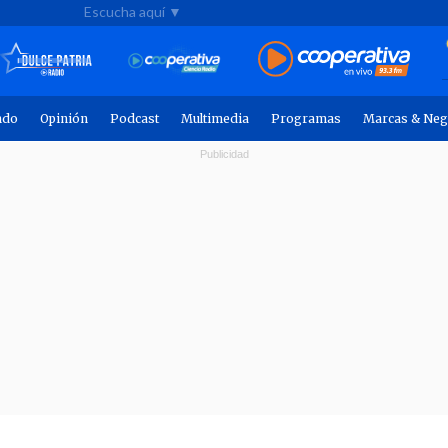
Escucha aquí ▼
ndo
Opinión
Podcast
Multimedia
Programas
Marcas & Neg