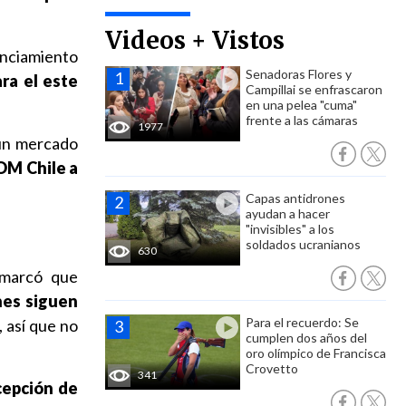
Videos + Vistos
anciamiento
Senadoras Flores y
ra el este
Campillai se enfrascaron
en una pelea "cuma"
frente a las cámaras
1977
 un mercado
WOM Chile a
Capas antidrones
ayudan a hacer
"invisibles" a los
soldados ucranianos
630
emarcó que
nes siguen
Para el recuerdo: Se
, así que no
cumplen dos años del
oro olímpico de Francisca
Crovetto
341
ecepción de