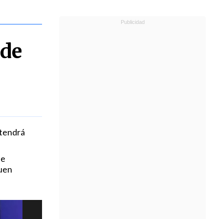
 de
 tendrá
ue
guen