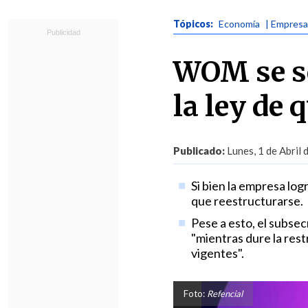
Tópicos:
Economía
| Empres
WOM se so
la ley de 
Publicado:
Lunes, 1 de Abril 
Si bien la empresa log
que reestructurarse.
Pese a esto, el subse
"mientras dure la rest
vigentes".
Foto:
Refencial