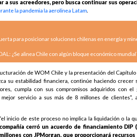
r a sus acreedores, pero busca continuar sus operac
rante la pandemia la aerolínea Latam
.
erta para posicionar soluciones chilenas en energía y min
NOAL: ¿Se alinea Chile con algún bloque económico mundial
ructuración de WOM Chile y la presentación del Capítulo
ca su estabilidad financiera, continúe haciendo crecer 
dores, cumpla con sus compromisos adquiridos con el 
mejor servicio a sus más de 8 millones de clientes",
el inicio de este proceso no implica la liquidación o la q
 compañía cerró un acuerdo de financiamiento DIP 
millones con JPMorgan, que proporcionará recursos 