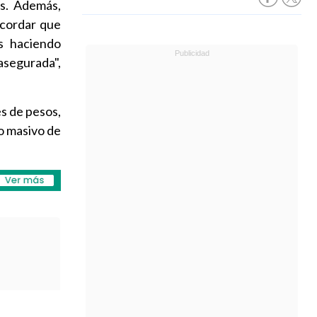
as. Además,
ecordar que
s haciendo
asegurada",
s de pesos,
o masivo de