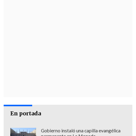
Canadá, China, Corea del Sur, Estados
Unidos, Francia, la India, Indonesia,
Italia, Japón, México, el Reino Unido,
Rusia, Sudáfrica, Turquía y la Unión
Europea.
Además de España, país invitado
permanente, también Suiza, Jordania y
Singapur han participado este año en la
cumbre del grupo.
En portada
Gobierno instaló una capilla evangélica