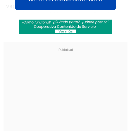
vacunas ni cómo serán de efectivas. Lo
que sé, según el Ministerio de Salud, es
que
las vacunas no estarán preparadas
para los estudiantes ya que no se han
probado con jóvenes, sino con adultos
",
indicó Al Sheij en una sesión informativa
en Riad en el último día de la cumbre del
G20.
Revisa también
Congreso prepara debate sobre Presupuesto
2027 tras aprobar megarreforma
Quiroz: Demostramos que en Chile se pueden
hacer cambios estructurales por el bien del
país