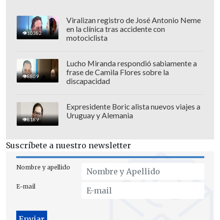
de la educación.
Viralizan registro de José Antonio Neme
en la clínica tras accidente con
10382
motociclista
Lucho Miranda respondió sabiamente a
frase de Camila Flores sobre la
8809
discapacidad
Expresidente Boric alista nuevos viajes a
Uruguay y Alemania
8189
Suscríbete a nuestro newsletter
Nombre y apellido
"Ha comenzado una nueva era en la
E-mail
educación"
, señaló.
Los líderes de los países miembros del