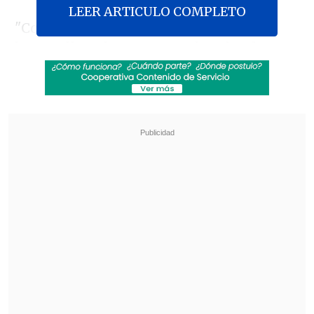
LEER ARTICULO COMPLETO
"Como los cinco miembros de BRICS,
hemos llegado a un acuerdo sobre los
principios rectores, estándares, criterios
y procedimientos del proceso de
expansión de los BRICS", anunció el
presidente de Sudáfrica,
Cyril
Ramaphosa
, el último día de la XV
Cumbre de Jefes de Estado y Gobierno del
bloque, iniciada el martes en
Johannesburgo.
Revisa también
Hogar de Cristo busca emprendedores para
mejorar la vida de adultos mayores