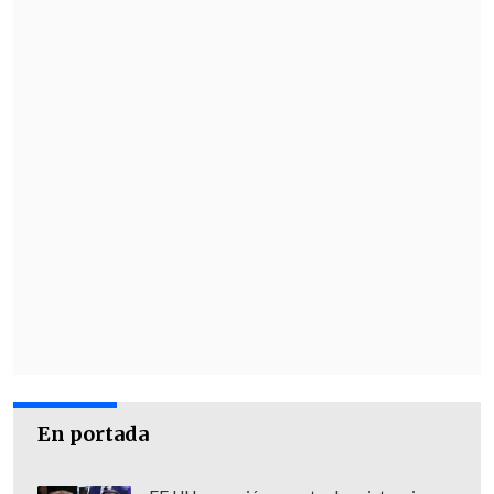
Johannesburgo II".
El presidente de Brasil,
Luiz Inácio Lula
da Silva
, dio la "bienvenida" a los nuevos
integrantes y enfatizó que
"la relevancia
de los BRICS se ve confirmada por el
creciente interés mostrado por otros
países en unirse al grupo"
.
"Dedico un mensaje especial al querido
Alberto Fernández
, presidente de
Argentina y gran amigo de Brasil y del
mundo en desarrollo", agregó el
mandatario brasileño, cuyo país es el
principal socio comercial de la vecina
En portada
Argentina.