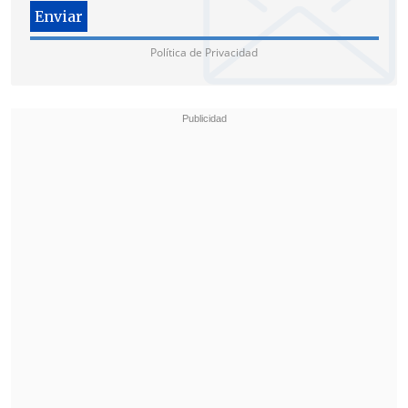
centro de la agenda política del mundo.
Política de Privacidad
China había apoyado especialmente la
ampliación de los BRICS, que buscan más
peso en las instituciones
internacionales, hasta ahora dominadas
por Estados Unidos y Europa, pues
Pekín
quiere incrementar su influencia global
en competencia con EE.UU.
"La expansión de los BRICS es
histórica"
, afirmó el presidente de China,
Xi Jinping
, durante una rueda de prensa
con el resto de líderes del grupo, en la
que Ramaphosa anunció la ampliación,
plasmada en la llamada "Declaración de