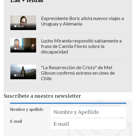
Las + leídas
Expresidente Boric alista nuevos viajes a
Uruguay y Alemania
7668
Lucho Miranda respondió sabiamente a
frase de Camila Flores sobre la
6072
discapacidad
"La Resurrección de Cristo" de Mel
Gibson confirmó estreno en cines de
5213
Chile
Suscríbete a nuestro newsletter
La expansión del grupo forma parte de
su
plan para ganar influencia y poder
Nombre y apellido
remodelar la gobernanza global hacia
E-mail
un orden mundial "multipolar"
, que
coloque las voces del Sur Global en el