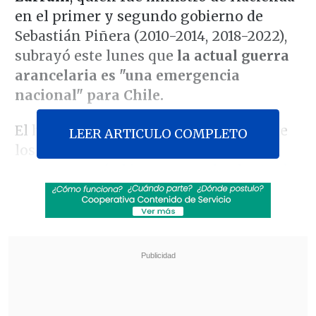
en el primer y segundo gobierno de
Sebastián Piñera (2010-2014, 2018-2022),
subrayó este lunes que
la actual guerra
arancelaria es "una emergencia
nacional" para Chile.
El hoy director de Clapes UC fue uno de
LEER ARTICULO COMPLETO
los participantes de
la inédita reunión
que congregó el jueves pasado al actual
jefe del erario fiscal,
Mario Marcel
, la
mayoría de sus antecesores en la cartera
y también a los expresidentes del Banco
Central (BC) desde el retorno a la
democracia,
para abordar la imposición
de gravámenes del 10% por parte del
presidente de Estados Unidos,
Donald