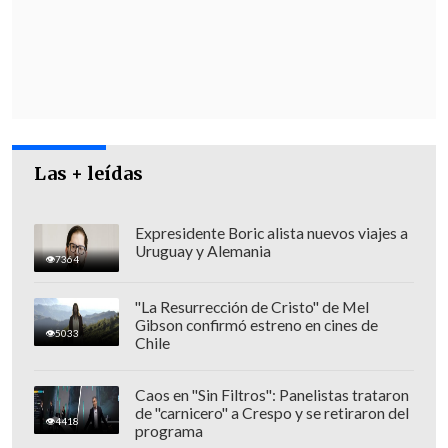
Arenas, Ignacio Briones y Felipe
Larraín
. En tanto, los expresidentes del
instituto emisor fueron
Andrés Bianchi,
Roberto Zahler, Carlos Massad, Vittorio
Corbo, Rodrigo Vergara y José de
Gregorio
, además de la actual presidenta
Las + leídas
del BC,
Rosanna Costa.
En el encuentro las partes abordaron las
Expresidente Boric alista nuevos viajes a
Uruguay y Alemania
acciones que está llevando adelante el
7364
Gobierno, las que iniciaron incluso
"La Resurrección de Cristo" de Mel
previo a la asunción de Trump, y
Gibson confirmó estreno en cines de
5033
analizaron los pasos a seguir. Asimismo,
Chile
Marcel escuchó las visiones de los
exministros respecto de la coyuntura.
Caos en "Sin Filtros": Panelistas trataron
de "carnicero" a Crespo y se retiraron del
4418
programa