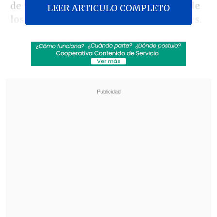
de
50 mil los deudores de alimentos, de
LEER ARTICULO COMPLETO
los cuales el 97 por ciento son hombres
.
Revisa también
Día del Niño: Comercio se prepara con más
ventas y panoramas familiares
Jorge Correa Sutil y la invariabilidad tributaria:
Estamos defendiendo la alternancia en el
poder
La Tesorería General de la República
(TGR), junto al SII, destacaron que se
aplicará la medida por primera vez. La
jefa de la sección Egresos de la TGR,
Paulina Galecio
, declaró que "en el caso