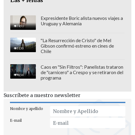
Las + leídas
Expresidente Boric alista nuevos viajes a
Uruguay y Alemania
7453
"La Resurrección de Cristo" de Mel
Gibson confirmó estreno en cines de
5130
Chile
Caos en "Sin Filtros": Panelistas trataron
de "carnicero" a Crespo y se retiraron del
4556
programa
La Operación Renta se podrá realizar
desde el 1 de abril hasta el 10 de mayo, y
Suscríbete a nuestro newsletter
tendrán un plazo de hasta 12 y 19 días
para el pago de su devolución de
Nombre y apellido
impuestos. Quienes realicen el trámite
E-mail
en la primera semana, podrán recibir el
depósito para el 20 de abril.