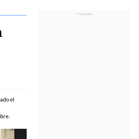
a
ado el
bre.