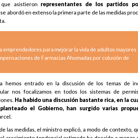
 que asistieron
representantes de los partidos po
, se abordó en extenso la primera parte de las medidas pro
ta.
a emprendedores para mejorar la vida de adultos mayores
pensaciones de Farmacias Ahumadas por colusión de
a hemos entrado en la discusión de los temas de inc
cular nos focalizamos en todos los sistemas de permi
siones.
Ha habido una discusión bastante rica, en la cua
lanteado el Gobierno, han surgido varias propu
arcel.
de las medidas, el ministro explicó, a modo de contexto, 
 el crecimiento tendencial estimado ha decaído a menos d