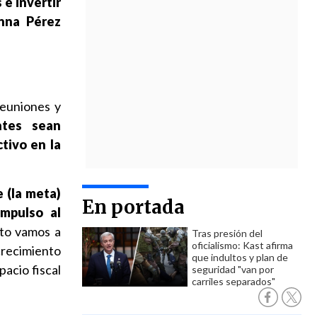
 e invertir
nna Pérez
reuniones y
ntes sean
tivo en la
 (la meta)
En portada
impulso al
o vamos a
Tras presión del
oficialismo: Kast afirma
recimiento
que indultos y plan de
pacio fiscal
seguridad "van por
carriles separados"