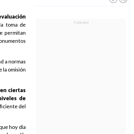
 evaluación
la toma de
ue permitan
monumentos
ad a normas
e la omisión
ren ciertas
niveles de
iciente del
 que hoy día