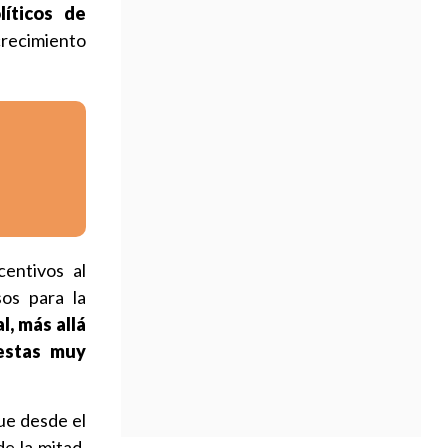
líticos de
crecimiento
entivos al
sos para la
l, más allá
estas muy
que desde el
e la mitad,