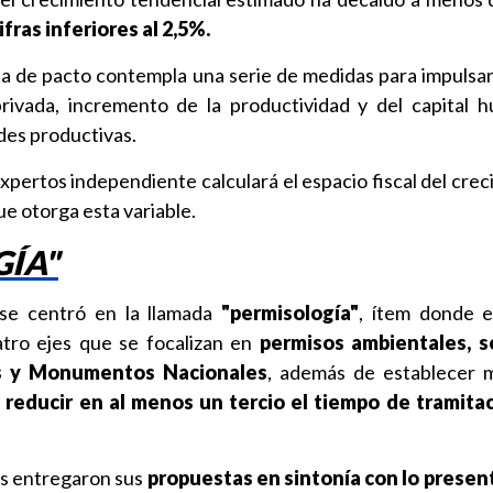
fras inferiores al 2,5%.
ta de pacto contempla una serie de medidas para impulsarl
privada, incremento de la productividad y del capital 
des productivas.
expertos independiente calculará el espacio fiscal del crec
ue otorga esta variable.
ÍA"
se centró en la llamada
"permisología"
, ítem donde e
tro ejes que se focalizan en
permisos ambientales, se
s y Monumentos Nacionales
, además de establecer 
r
reducir en al menos un tercio el tiempo de tramitac
es entregaron sus
propuestas en sintonía con lo presen