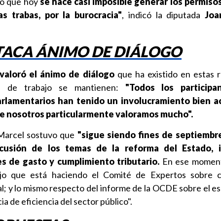
to que hoy
se hace casi imposible generar los permisos
s trabas, por la burocracia"
, indicó la diputada
Joa
TACA ÁNIMO DE DIÁLOGO
valoró el ánimo de diálogo
que ha existido en estas 
s de trabajo se mantienen:
"Todos los participa
rlamentarios han tenido un involucramiento bien ac
que nosotros particularmente valoramos mucho".
arcel sostuvo que
"sigue siendo fines de septiembre
scusión de los temas de la reforma del Estado, 
es de gasto y cumplimiento tributario.
En ese moment
jo que está haciendo el Comité de Expertos sobre c
al; y lo mismo respecto del informe de la OCDE sobre el es
a de eficiencia del sector público".