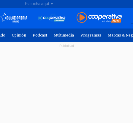
Escucha aquí ▼
ndo
Opinión
Podcast
Multimedia
Programas
Marcas & Neg