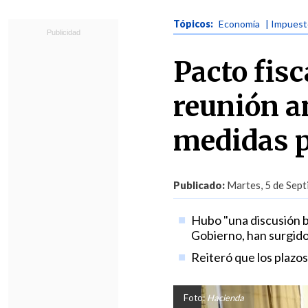
Tópicos:
Economía
| Impues
Pacto fisc
reunión a
medidas p
Publicado:
Martes, 5 de Sept
Hubo "una discusión ba
Gobierno, han surgido 
Reiteró que los plazo
Foto:
Hacienda