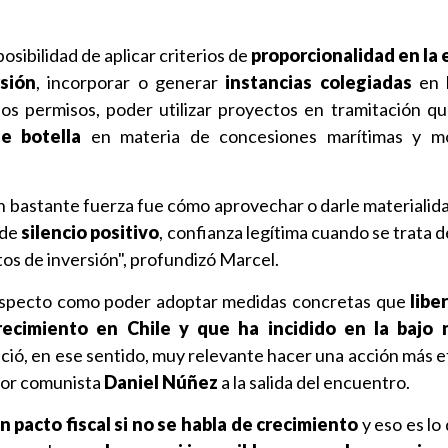
posibilidad de aplicar criterios de
proporcionalidad en la
sión
, incorporar o generar
instancias colegiadas
en 
los permisos, poder utilizar proyectos en tramitación q
de botella
en materia de concesiones marítimas y 
n bastante fuerza fue cómo aprovechar o darle materialid
 de
silencio positivo
, confianza legítima cuando se trata d
os de inversión", profundizó Marcel.
especto como poder adoptar medidas concretas que
libe
recimiento en Chile y que ha incidido en la bajo 
ió, en ese sentido, muy relevante hacer una acción más ef
dor comunista
Daniel Núñez
a la salida del encuentro.
 pacto fiscal si no se habla de crecimiento
y eso es lo