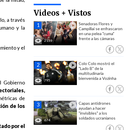
Videos + Vistos
o, a través
Senadoras Flores y
humano y la
Campillai se enfrascaron
en una pelea "cuma"
frente a las cámaras
2159
imiento y el
Colo Colo mostró el
"Lado B" de la
multitudinaria
bienvenida a Vozinha
795
l Gobierno
ctoriales,
métricas de
Capas antidrones
ión de los
ayudan a hacer
"invisibles" a los
soldados ucranianos
674
tado por el