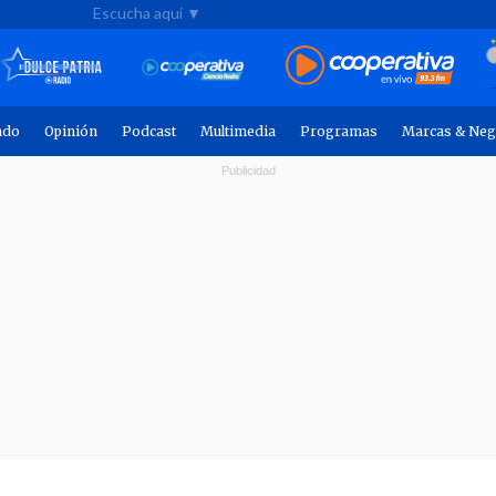
Escucha aquí ▼
ndo
Opinión
Podcast
Multimedia
Programas
Marcas & Neg