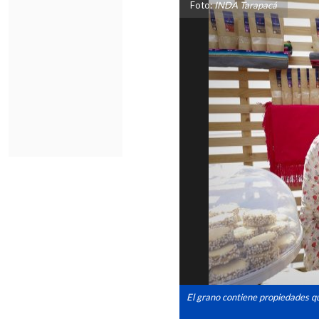
Foto:
INDA Tarapacá
El grano contiene propiedades qu