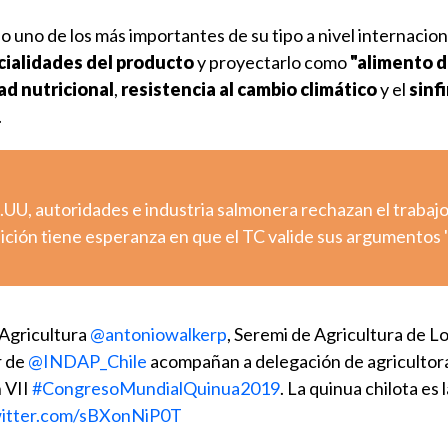
 uno de los más importantes de su tipo a nivel internacion
cialidades del producto
y proyectarlo como
"alimento d
dad nutricional
,
resistencia al cambio climático
y el
sinf
.
UU, autoridades e industria salmonera rechazan el trabaj
ión tiene esperanza en que el TC valide sus argumentos "
 Agricultura
@antoniowalkerp
, Seremi de Agricultura de L
r de
@INDAP_Chile
acompañan a delegación de agricultor
 VII
#CongresoMundialQuinua2019
. La quinua chilota es 
witter.com/sBXonNiP0T