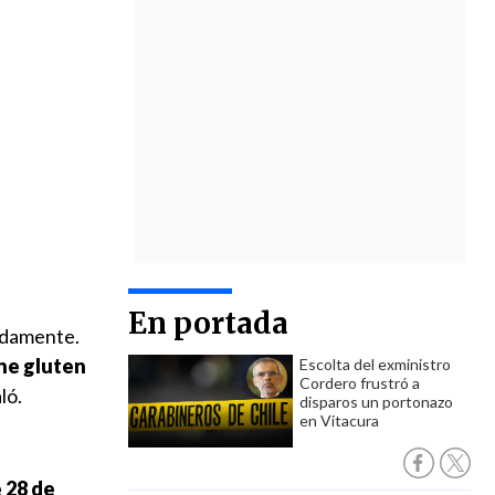
En portada
idamente.
ene gluten
Escolta del exministro
Cordero frustró a
ló.
disparos un portonazo
en Vitacura
 28 de