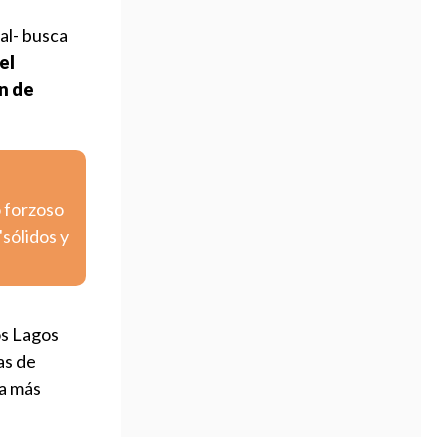
al- busca
el
in de
o forzoso
sólidos y
os Lagos
as de
la más