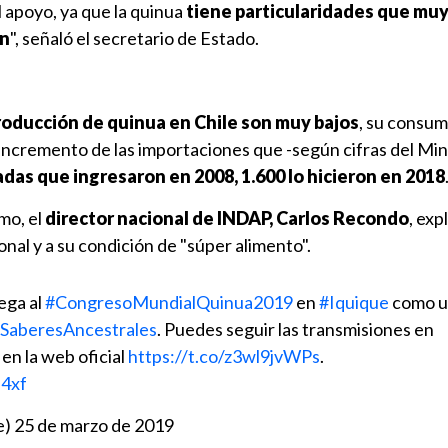
 apoyo, ya que la quinua
tiene particularidades que mu
en
", señaló el secretario de Estado.
roducción de quinua en Chile son muy bajos
, su consu
 incremento de las importaciones que -según cifras del Min
das que ingresaron en 2008, 1.600 lo hicieron en 2018
mo, el
director nacional de INDAP, Carlos Recondo
, exp
onal y a su condición de "súper alimento".
ega al
#CongresoMundialQuinua2019
en
#Iquique
como un
SaberesAncestrales
. Puedes seguir las transmisiones en
 en la web oficial
https://t.co/z3wl9jvWPs
.
e4xf
e)
25 de marzo de 2019