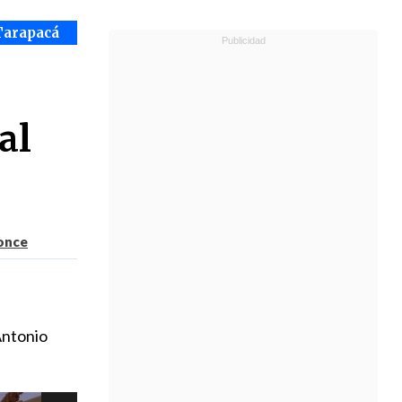
Tarapacá
al
Ponce
s
Antonio