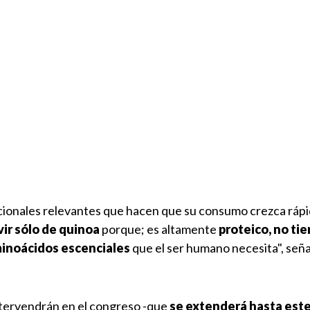
cionales relevantes que hacen que su consumo crezca ráp
vir sólo de quinoa
porque; es altamente
proteico, no ti
minoácidos escenciales
que el ser humano necesita", seña
ntervendrán en el congreso -que
se extenderá hasta este