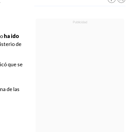
y
mo
ha ido
isterio de
.
licó que se
a de las