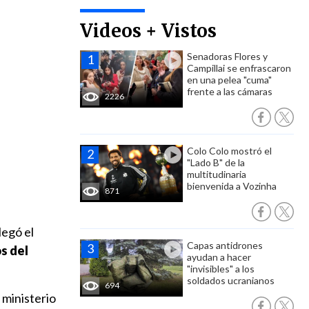
Videos + Vistos
Senadoras Flores y
Campillai se enfrascaron
en una pelea "cuma"
frente a las cámaras
2226
Colo Colo mostró el
"Lado B" de la
multitudinaria
bienvenida a Vozinha
871
legó el
Capas antidrones
s del
ayudan a hacer
"invisibles" a los
soldados ucranianos
694
 ministerio