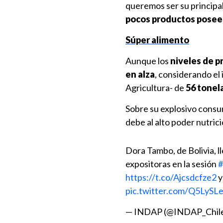
queremos ser su principal
pocos productos pose
Súper alimento
Aunque los
niveles de p
en alza
, considerando el
Agricultura- de
56 tonela
Sobre su explosivo consu
debe al alto poder nutrici
Dora Tambo, de Bolivia, ll
expositoras en la sesión
#
https://t.co/Ajcsdcfze2
y
pic.twitter.com/Q5LySL
— INDAP (@INDAP_Chil