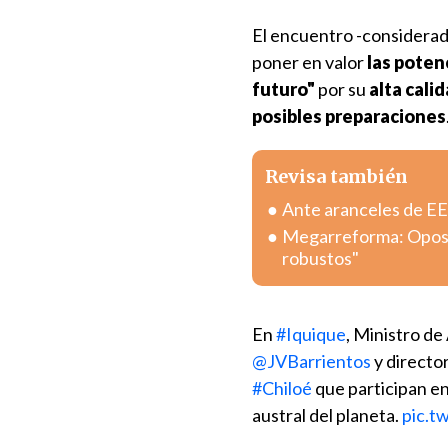
El encuentro -considerado
poner en valor
las poten
futuro"
por su
alta cali
posibles preparaciones
Revisa también
Ante aranceles de EE.
Megarreforma: Oposic
robustos"
En
#Iquique
, Ministro de
@JVBarrientos
y directo
#Chiloé
que participan en
austral del planeta.
pic.t