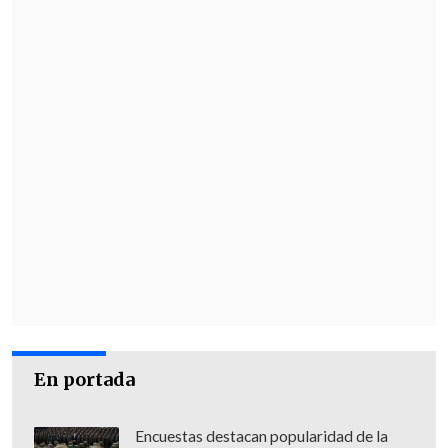
Máximo Pacheco,
recordó que en la
asociación con SQM tendrán "una
sociedad conjunta, donde la cuprífera
tendrá el 50 más uno por ciento
de la
propiedad, con su directorio y todo el
proyecto que desarrolle las tecnologías
en el Salar de Atacama, (a fin de) ampliar
la producción y comercializar el litio".
En portada
Encuestas destacan popularidad de la