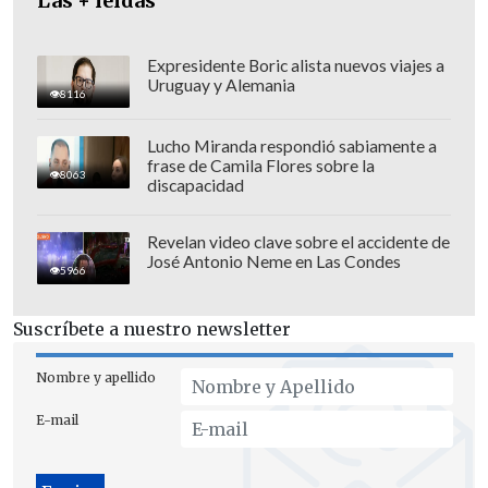
para que la economía crezca de manera
Las + leídas
más acelerada"
, insistió.
Expresidente Boric alista nuevos viajes a
Uruguay y Alemania
8116
Lucho Miranda respondió sabiamente a
frase de Camila Flores sobre la
8063
discapacidad
Revelan video clave sobre el accidente de
José Antonio Neme en Las Condes
5966
Suscríbete a nuestro newsletter
Nombre y apellido
Máximo Pacheco
, presidente del
E-mail
directorio de Codelco, comentó que
"este
es por lejos el contrato más importante