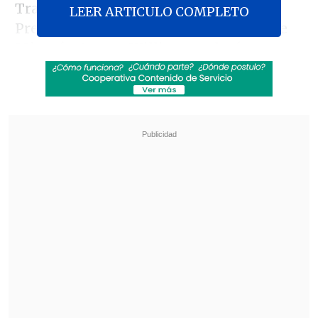
Tras la cita, en la que participó el
LEER ARTICULO COMPLETO
Presidente Gabriel Boric, la ministra de
Minería, Aurora Williams, valoró
aspectos como la creacion del Instituto
Público del Litio, la red de salares
protegidos y las consultas indígenas
realizadas en diversas zonas del país.
Revisa también
Congreso prepara debate sobre Presupuesto
2027 tras aprobar megarreforma
Quiroz: Demostramos que en Chile se pueden
hacer cambios estructurales por el bien del
país