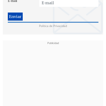
E-mail
"Propongo eximir totalmente de
derechos de aduana a 25 minerales
Política de Privacidad
críticos y reducir el arancel básico sobre
dos de ellos.
Esto proporcionará
un gran
impulso al procesamiento y refinado de
tales minerales
y ayudará a
asegurar su
disponibilidad para estos sectores
estratégicos e importantes
", detalló.
Impacto en Argentina, Brasil y Chile
Este anuncio tendrá impacto en países
como Argentina, Brasil,
o Chile
, que está
a punto de cerrar un acuerdo de libre
comercio que incluiría minerales,
según