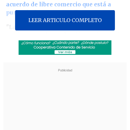
acuerdo de libre comercio que está a
punto de firmar con Chile
.
LEER ARTICULO COMPLETO
"Lanzaremos la Misión de Minerales
Críticos para la producción nacional
, el
reciclaje de minerales críticos y la
adquisición de activos de minerales
críticos en el extranjero", sentenció la
ministra de Finanzas india,
Nirmala
Sitharaman.
Revisa también
Hogar de Cristo busca emprendedores para
mejorar la vida de adultos mayores
Comenzó pago de compensaciones de
Farmacias Ahumadas por colusión de