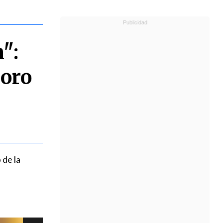
":
 oro
 de la