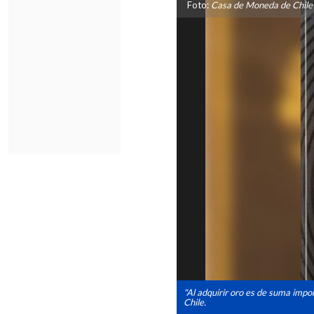
Foto:
Casa de Moneda de Chile
"Al adquirir oro es de suma impor
Chile.