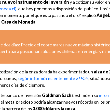
te
nuevo instrumento de inversión
y a cotizar su valor e
neda.cl)
, que hoy ponemos a disposición del público. Los 
n momento por el que está pasando el oro", explicó
Angela
la Casa de Moneda
.
e dos días: Precio del cobre marca nuevo máximo históric
erta para posicionar soluciones chilenas en energía y min
cotización de la onza dorada ha experimentado un
alza de 
europeos,
según informó recientemente
El País
, situándos
imeros días de diciembre.
ente banco de inversión
Goldman Sachs
estimó en su
infor
el metal precioso podría alcanzar nuevos récords en los p
 la barrera de los
3.000 dólares la onza
.