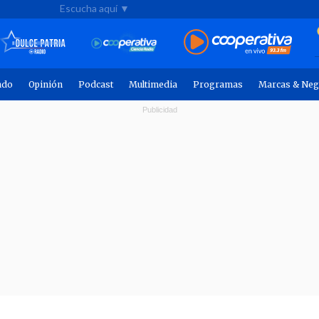
Escucha aquí ▼
ndo
Opinión
Podcast
Multimedia
Programas
Marcas & Neg