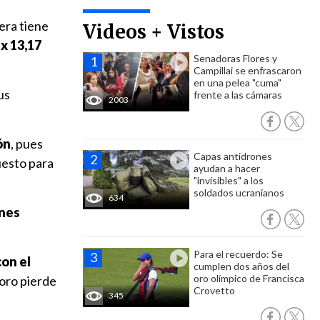
mera tiene
Videos + Vistos
 x 13,17
Senadoras Flores y
Campillai se enfrascaron
en una pelea "cuma"
us
frente a las cámaras
2003
ón
, pues
Capas antidrones
uesto para
ayudan a hacer
"invisibles" a los
soldados ucranianos
634
ones
Para el recuerdo: Se
con el
cumplen dos años del
oro olímpico de Francisca
 oro pierde
Crovetto
345