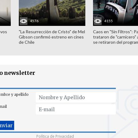
4576
4155
evos
"La Resurrección de Cristo" de Mel
Caos en "Sin Filtros": P
Gibson confirmó estreno en cines
trataron de "carnicero"
de Chile
se retiraron del progra
ro newsletter
mbre y apellido
mail
Política de Privacidad