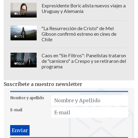
prudente sea sobrepasado hacia el año
Expresidente Boric alista nuevos viajes a
2027.
Uruguay y Alemania
6177
"La Resurrección de Cristo" de Mel
Gibson confirmó estreno en cines de
3751
Chile
Caos en "Sin Filtros": Panelistas trataron
de "carnicero" a Crespo y se retiraron del
3506
programa
Suscríbete a nuestro newsletter
Nombre y apellido
E-mail
Posible congelamiento de sueldos públicos
La exposición del CFA constató que, en