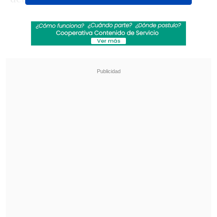
correctivas por 0,58 puntos del PIB, de
las cuales solo se han materializado
recortes administrativos de gastos por
0,16 puntos del PIB,
que son los que
corresponden al acuerdo marco que
viabilizó la tramitación del proyecto de
Ley de Presupuestos del 2025, y además
se están implementando recortes
administrativos por 0,12 puntos del PIB.
Es decir, en total recortes por 0,28 puntos
del PIB".
Revisa también
Alcaldesa de Lo Espejo: Los impuestos sirven
para generar equidad, y con la reforma eso