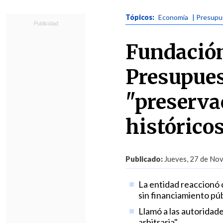
Tópicos:
Economía
| Presup
Fundación
Presupues
"preserva
histórico
Publicado:
Jueves, 27 de Nov
La entidad reaccionó 
sin financiamiento púb
Llamó a las autoridade
arbitraria".