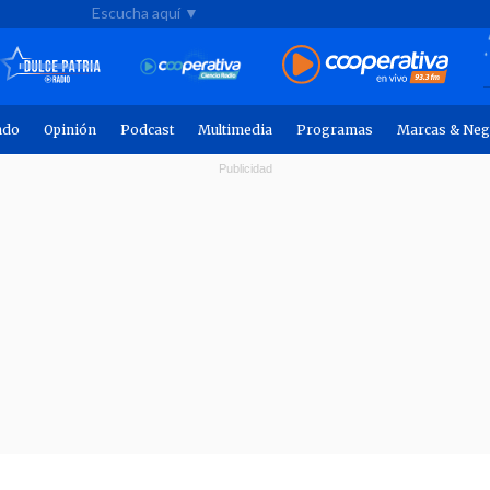
Escucha aquí ▼
ndo
Opinión
Podcast
Multimedia
Programas
Marcas & Neg