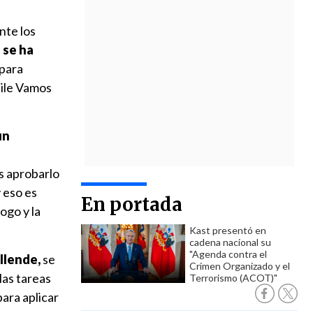
nte los
 se ha
 para
hile Vamos
un
s aprobarlo
y eso es
En portada
ogo y la
Kast presentó en
cadena nacional su
"Agenda contra el
llende,
se
Crimen Organizado y el
las tareas
Terrorismo (ACOT)"
ara aplicar