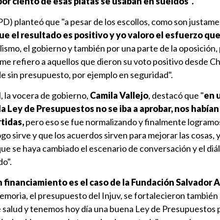
 por ciento de esas platas se usaban en sueldos".
D) planteó que "a pesar de los escollos, como son justame
ue el resultado es positivo y yo valoro el esfuerzo que
ialismo, el gobierno y también por una parte de la oposición,
me refiero a aquellos que dieron su voto positivo desde C
e sin presupuesto, por ejemplo en seguridad".
, la vocera de gobierno,
Camila Vallejo
, destacó que "
en 
a Ley de Presupuestos no se iba a aprobar, nos habían
tidas,
pero eso se fue normalizando y finalmente logramo
ogo sirve y que los acuerdos sirven para mejorar las cosas, 
ue se haya cambiado el escenario de conversación y el diál
do".
 financiamiento es el caso de la Fundación Salvador A
memoria, el presupuesto del Injuv, se fortalecieron también 
 salud y tenemos hoy día una buena Ley de Presupuestos p