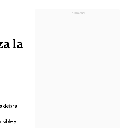
a la
a dejara
nsible y