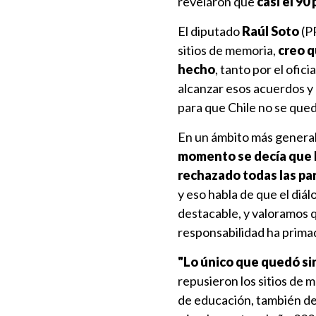
revelaron que
casi el 90
El diputado
Raúl Soto
(PP
sitios de memoria,
creo q
hecho
, tanto por el ofic
alcanzar esos acuerdos y 
para que Chile no se qued
En un ámbito más general
momento se decía que l
rechazado todas las par
y eso habla de que el diál
destacable, y valoramos q
responsabilidad ha prima
"Lo único que quedó sin
repusieron los sitios de 
de educación, también de