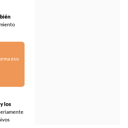
mbién
amiento
forma eso
y los
seriamente
hivos