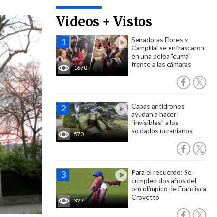
Videos + Vistos
Senadoras Flores y
Campillai se enfrascaron
en una pelea "cuma"
frente a las cámaras
1670
Capas antidrones
ayudan a hacer
"invisibles" a los
soldados ucranianos
570
Para el recuerdo: Se
cumplen dos años del
oro olímpico de Francisca
Crovetto
327