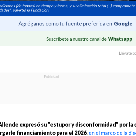
diciones (de fondos) en tiempo y forma, y su eliminación total (...) compromet
dades", advirtió la Fundación.
Agréganos como tu fuente preferida en
Google
Suscríbete a nuestro canal de
Whatsapp
Llévatelo:
llende expresó su "estupor y disconformidad" por la 
rgarle financiamiento para el 2026
,
en el marco de la di