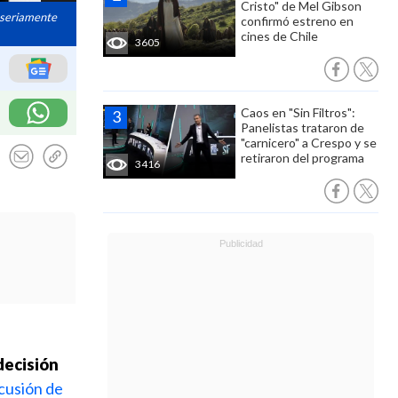
Cristo" de Mel Gibson
e seriamente
confirmó estreno en
cines de Chile
3605
Caos en "Sin Filtros":
Panelistas trataron de
"carnicero" a Crespo y se
retiraron del programa
3416
decisión
scusión de