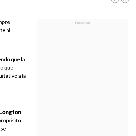
empre
te al
ndo que la
no que
itativo a la
 Longton
propósito
 se