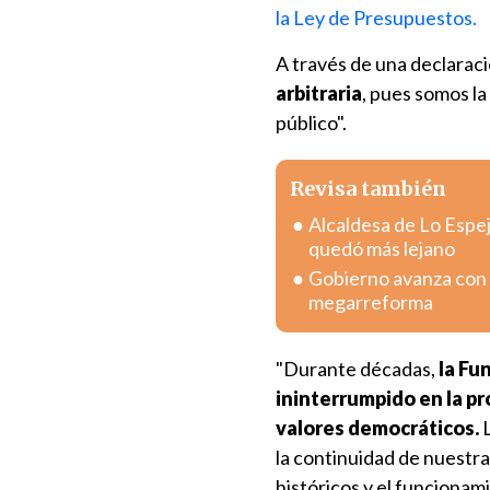
la Ley de Presupuestos.
A través de una declarac
arbitraria
, pues somos l
público".
Revisa también
Alcaldesa de Lo Espej
quedó más lejano
Gobierno avanza con v
megarreforma
"Durante décadas,
la Fu
ininterrumpido en la pr
valores democráticos.
L
la continuidad de nuestr
históricos y el funcionam