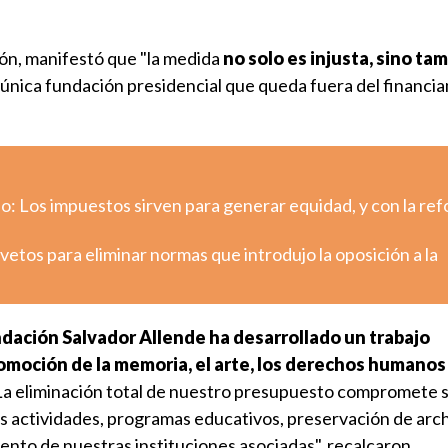
ión, manifestó que "la medida
no solo es injusta, sino ta
a única fundación presidencial que queda fuera del financi
o: Los impuestos sirven para generar equidad, y con la re
etos para eliminar normas que introdujo la oposición a la
ndación Salvador Allende ha desarrollado un trabajo
omoción de la memoria, el arte, los derechos humanos 
a eliminación total de nuestro presupuesto compromete 
as actividades, programas educativos, preservación de arc
iento de nuestras instituciones asociadas", recalcaron.