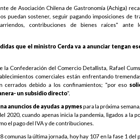
ente de Asociación Chilena de Gastronomía (Achiga) reca
ios puedan sostener, seguir pagando imposiciones de tr
 arriendos, contribuciones de bienes raíces" ante 
idas que el ministro Cerda va a anunciar tengan es
de la Confederación del Comercio Detallista, Rafael Cumsil
ablecimientos comerciales están enfrentando tremendas 
án cerrados debido a los confinamientos; "por eso
sol
nera- un subsidio directo
".
fina anuncios de ayudas a pymes
para la próxima semana,
del 2020, cuando apenas inicia la pandemia, ligados a la 
mo el pago del IVA y de contribuciones.
 comunas la última jornada, hoy hay 107 en la fase 1 del 