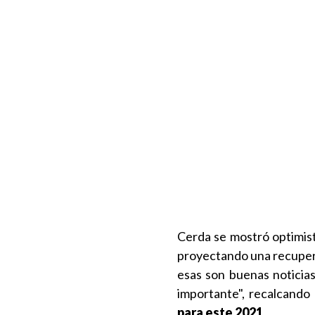
Cerda se mostró optimist
proyectando una recuper
esas son buenas noticia
importante", recalcand
para este 2021
.