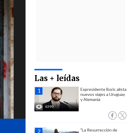
Las + leídas
Expresidente Boric alista
nuevos viajes a Uruguay
y Alemania
6390
"La Resurrección de