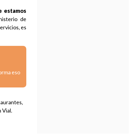
le estamos
isterio de
rvicios, es
forma eso
taurantes,
 Vial.