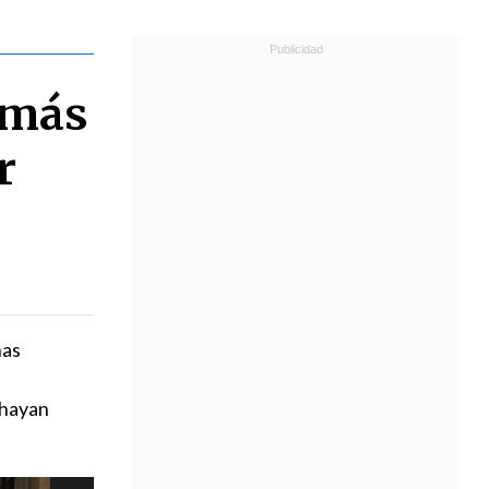
 más
r
nas
 hayan