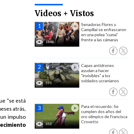
Videos + Vistos
Senadoras Flores y
Campillai se enfrascaron
en una pelea "cuma"
frente a las cámaras
1848
Capas antidrones
ayudan a hacer
"invisibles" a los
soldados ucranianos
591
ue "se está
Para el recuerdo: Se
eses atrás,
cumplen dos años del
 un impulso
oro olímpico de Francisca
Crovetto
recimiento
333