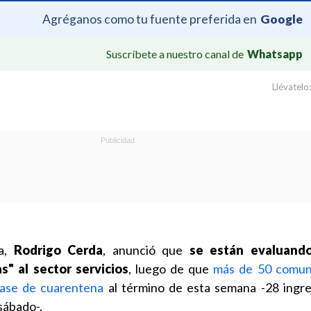
Agréganos como tu fuente preferida en
Google
Suscríbete a nuestro canal de
Whatsapp
Llévatelo:
da,
Rodrigo Cerda
, anunció que
se están evaluando
" al sector servicios
, luego de que
más de 50 comuna
fase de cuarentena
al término de esta semana -28 ingr
 sábado-.