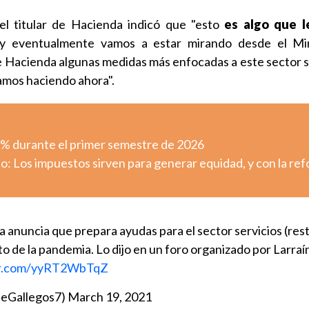
el titular de Hacienda indicó que "esto
es algo que 
 y eventualmente vamos a estar mirando desde el Min
 Hacienda algunas medidas más enfocadas a este sector se
tamos haciendo ahora".
,3% durante el primer semestre de 2026
o: Los impuestos sirven para generar equidad, y con la re
 anuncia que prepara ayudas para el sector servicios (res
o de la pandemia. Lo dijo en un foro organizado por Larraín
ter.com/yyRT2WbTqZ
peGallegos7)
March 19, 2021