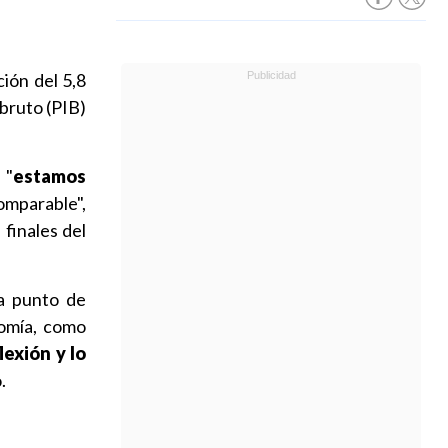
ión del 5,8
 bruto (PIB)
 "
estamos
omparable",
finales del
a punto de
nomía, como
lexión y lo
.