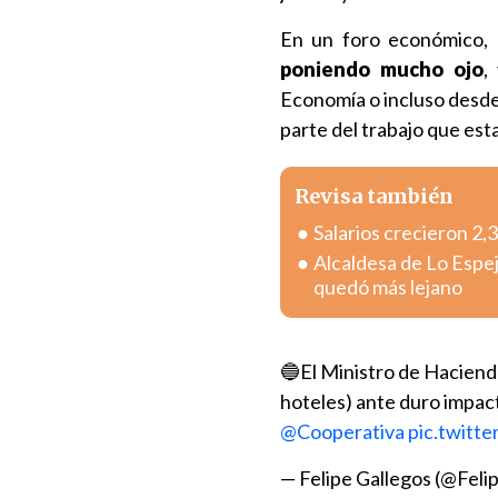
En un foro económico, 
poniendo mucho ojo
,
Economía o incluso desde
parte del trabajo que es
Revisa también
Salarios crecieron 2
Alcaldesa de Lo Espej
quedó más lejano
🔵El Ministro de Hacienda
hoteles) ante duro impact
@Cooperativa
pic.twit
— Felipe Gallegos (@Feli