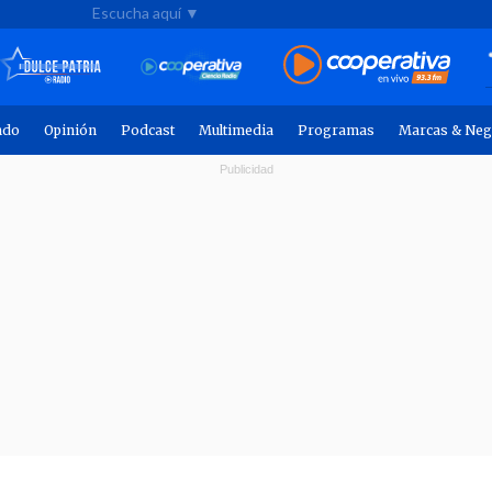
Escucha aquí ▼
ndo
Opinión
Podcast
Multimedia
Programas
Marcas & Neg