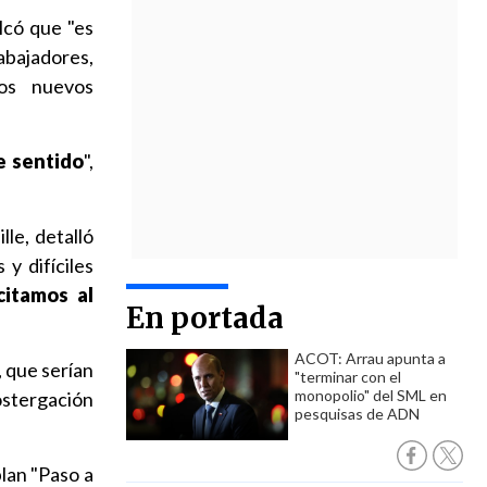
lcó que "es
abajadores,
los nuevos
e sentido
",
le, detalló
y difíciles
icitamos al
En portada
ACOT: Arrau apunta a
 que serían
"terminar con el
monopolio" del SML en
postergación
pesquisas de ADN
plan "Paso a