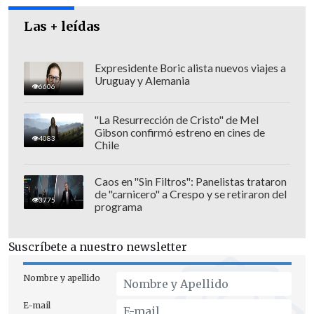
fueron abordadas de manera incompleta
Las + leídas
y sin una adecuada ponderación técnica
y jurídica.
Expresidente Boric alista nuevos viajes a
Uruguay y Alemania
6606
"La Resurrección de Cristo" de Mel
Gibson confirmó estreno en cines de
4083
Chile
Caos en "Sin Filtros": Panelistas trataron
de "carnicero" a Crespo y se retiraron del
3775
programa
Suscríbete a nuestro newsletter
Nombre y apellido
"El examen efectuado a lo largo de la
E-mail