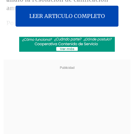
ambiental favorable de la iniciativa
.
LEER ARTICULO COMPLETO
Por ello,
obliga el fallo
,
el Servicio de
Evaluación Ambiental (SEA) deberá
realizar un nuevo análisis de las
observaciones
formuladas por los
reclamantes, relacionadas con la línea de
base del medio humano y los impactos
ambientales sobre el medio marino.
Revisa también
Retiro de Chile del NOAL: ¿Se alinea Chile con
algún bloque económico mundial?
Economistas extrañan pilares estructurales en
la megarreforma