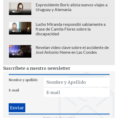
Expresidente Boric alista nuevos viajes a
Uruguay y Alemania
Sepúlveda, quien fuera parte de la
8117
comisión investigadora del caso SQM en
Lucho Miranda respondió sabiamente a
la Cámara Baja, añadió que no se olvida
frase de Camila Flores sobre la
8069
de la forma en que Ponce Lerou se hizo
discapacidad
de la otrora empresa pública y que
obedece a una "historia negra oscura".
Revelan video clave sobre el accidente de
José Antonio Neme en Las Condes
5982
Suscríbete a nuestro newsletter
Nombre y apellido
E-mail