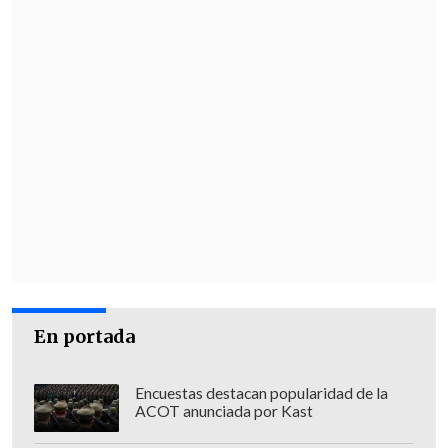
Finalmente, la senadora también apuntó
sus dardos hacia la minera estatal: "
No
tengo ninguna confianza en Codelco. No
tengo ninguna confianza en Máximo
Pacheco Matte, ninguna. Espero
equivocarme
, que no tengamos
sorpresas como las tuvimos cuando él
fue ministro de Energía, después de 5
años, donde nos encontramos algunos
artículos transitorios que se colocaron a
última hora".
En portada
Encuestas destacan popularidad de la
ACOT anunciada por Kast