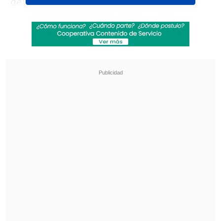
del dictador Augusto Pinochet.
"
Hay una cantidad de irregularidades,
de delitos que se cometieron -unos que
están más ocultos que otros-, pero que
están ahí y hemos escogido este mismo
socio
(SQM), que nos ha engañado
permanentemente al Estado de Chile y
hoy día estamos haciendo este negocio
con un socio que tiene un prontuario
que es conocido por todo el mundo",
apuntó la parlamentaria, quien pese a no
militar es partidaria del gobierno de
Gabriel Boric.
Revisa también