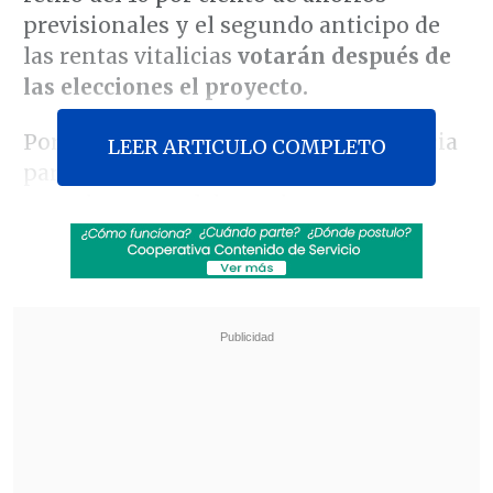
previsionales y el segundo anticipo de
las rentas vitalicias
votarán después de
las elecciones el proyecto.
Por seis votos contra cuatro, la instancia
LEER ARTICULO COMPLETO
parlamentaria decidió no tratar hoy el
texto hasta total despacho.
Revisa también
Ante aranceles de EE.UU, autoridades e
industria salmonera rechazan el trabajo
forzoso
Megarreforma: Oposición tiene esperanza en
que el TC valide sus argumentos "sólidos y
robustos"