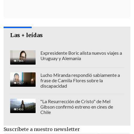
Por el lado de la Cámara Alta, integran la
instancia quienes son parte de la
Comisión de Constitución, es decir,
Pedro
Las + leídas
Araya
(independiente),
Alfonso de
Urresti
(PS),
Luz Ebensperger
(UDI),
Expresidente Boric alista nuevos viajes a
Rodrigo Galilea
(RN) y
Francisco
Uruguay y Alemania
7988
Huenchumilla
(DC), mientras que los
diputados que se sumarán al debate son
Lucho Miranda respondió sabiamente a
frase de Camila Flores sobre la
Karol Cariola
(PC),
Osvaldo Urrutia
7527
discapacidad
(UDI),
Gonzalo Fuenzalida
(RN),
Marcos
Ilabaca
(PS) y
Marcelo Díaz
(UNIR).
"La Resurrección de Cristo" de Mel
Gibson confirmó estreno en cines de
5406
Chile
Los diputados de oposición -
Cariola
,
Díaz
e
Ilabaca-
propusieron sesionar
Suscríbete a nuestro newsletter
hoy hasta total despacho y votar el