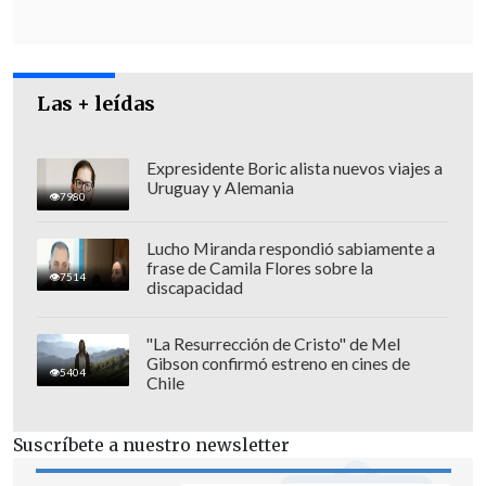
Las + leídas
Expresidente Boric alista nuevos viajes a
A través de redes sociales, Lorenzini ha
Uruguay y Alemania
7980
lanzado una campaña para acusar una
supuesta triangulación entre la AFP
Lucho Miranda respondió sabiamente a
frase de Camila Flores sobre la
Habitat y Moneda Asset Management
, y
7514
discapacidad
en la que también ha apuntado al
Presidente Piñera.
"La Resurrección de Cristo" de Mel
Gibson confirmó estreno en cines de
5404
Chile
El líder de FyF acusa que el Mandatario
tiene parte de su
fideicomiso ciego
en un
Suscríbete a nuestro newsletter
fondo de Moneda, que a su vez invierte
en ILC, que participa en la propiedad de