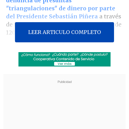
denuncia de presuntas
"triangulaciones" de dinero por parte
del Presidente Sebastián Piñera
a través
de inversiones con
AFPs
, con un plazo de
LEER ARTICULO COMPLETO
120 días de trabajo.
La denuncia fue realizada por el
fundador de la empresa Felices y
Forrados (FyF),
Gino Lorenzini
, quien
cuestionó el rol de la Superintendencia
de Pensiones en las supuestas
transacciones.
Revisa también
Ante aranceles de EE.UU, autoridades e
industria salmonera rechazan el trabajo