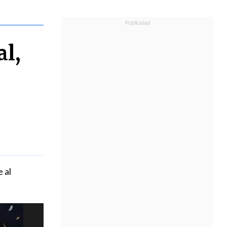
al,
 al