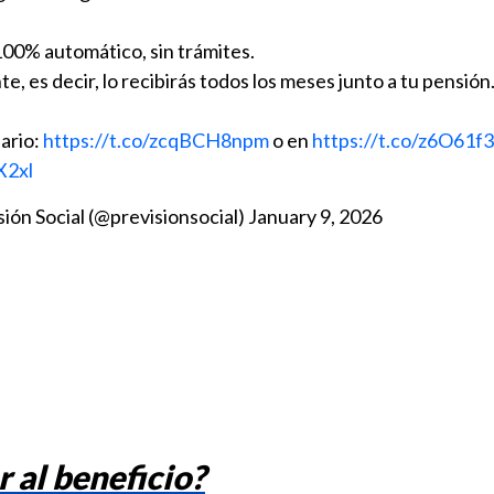
100% automático, sin trámites.
, es decir, lo recibirás todos los meses junto a tu pensión
iario:
https://t.co/zcqBCH8npm
o en
https://t.co/z6O61f
X2xl
ión Social (@previsionsocial)
January 9, 2026
 al beneficio?