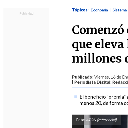
Tópicos:
Economía
| Sistema 
Comenzó e
que eleva 
millones 
Publicado:
Viernes, 16 de En
| Periodista Digital:
Redacc
El beneficio "premia" 
menos 20, de forma co
Foto:
ATON (referencial)