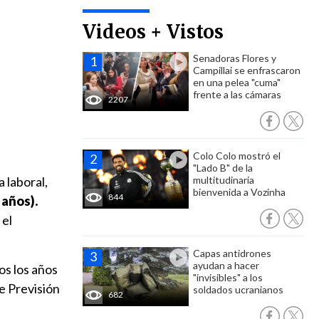
Videos + Vistos
Senadoras Flores y
Campillai se enfrascaron
en una pelea "cuma"
frente a las cámaras
2207
Colo Colo mostró el
"Lado B" de la
 laboral,
multitudinaria
bienvenida a Vozinha
844
 años).
 el
Capas antidrones
ayudan a hacer
s los años
"invisibles" a los
de Previsión
soldados ucranianos
682