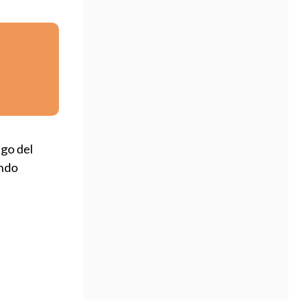
ago del
ando