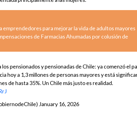
a emprendedores para mejorar la vida de adultos mayores
pensaciones de Farmacias Ahumadas por colusión de
a los pensionados y pensionadas de Chile: ya comenzó el p
cia hoy a 1,3 millones de personas mayores y está signific
nes de hasta 35%. Un Chile más justo es realidad.
RrJ
obiernodeChile)
January 16, 2026