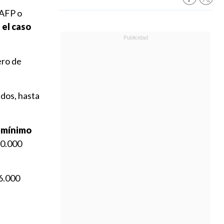
 AFP o
 el caso
ero de
idos, hasta
 mínimo
30.000
6.000