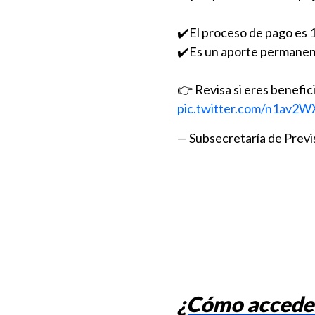
✔️El proceso de pago es 
✔️Es un aporte permanente
👉 Revisa si eres benefic
pic.twitter.com/n1av2W
— Subsecretaría de Previs
¿Cómo acceder