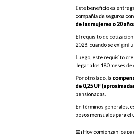
Este beneficio es entrega
compañía de seguros con
de las mujeres o 20 año
El requisito de cotizaci
2028, cuando se exigirá 
Luego, este requisito cr
llegar a los 180 meses de 
Por otro lado, la
compensa
de 0,25 UF (aproximada
pensionadas.
En términos generales, 
pesos mensuales para el un
📅¡Hoy comienzan los pag