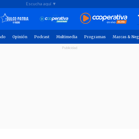
Escucha aquí ▼
ndo
Opinión
Podcast
Multimedia
Programas
Marcas & Neg