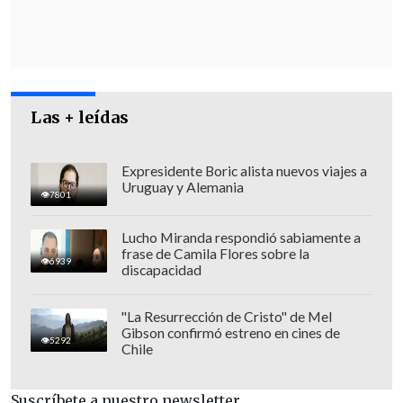
"Los trabajadores lo que quieren es que
se respete su propiedad,
nosotros vamos
a defender la propiedad de los fondos
y
la capitalización individual y creemos
que la solidaridad se tiene que hacer
Las + leídas
necesariamente con impuestos
generales. Sí, podemos hacer una
Expresidente Boric alista nuevos viajes a
Uruguay y Alemania
Pensión Garantizada Universal, sí
7801
podemos hablar de un porcentaje de
Lucho Miranda respondió sabiamente a
solidaridad de este 6%"", añadió.
frase de Camila Flores sobre la
6939
discapacidad
"La Resurrección de Cristo" de Mel
Gibson confirmó estreno en cines de
5292
Chile
Suscríbete a nuestro newsletter