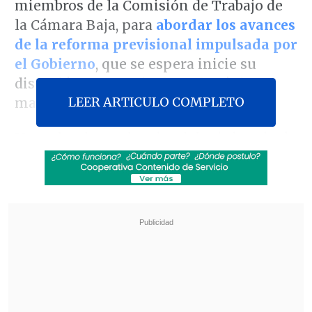
miembros de la Comisión de Trabajo de
la Cámara Baja, para
abordar los avances
de la reforma previsional impulsada por
el Gobierno
, que se espera inicie su
discusión -en particular- el próximo
LEER ARTICULO COMPLETO
martes en esa instancia.
Hasta las dependencias del ministerio de
esa cartera asistieron los parlamentarios
RN
Ximena Ossandón
,
Eduardo Durán y
Frank Sauerbaum
, quienes, tras más de
una hora de reunión, mostraron su
crítica por la postura del Gobierno frente
a esta materia.
Revisa también