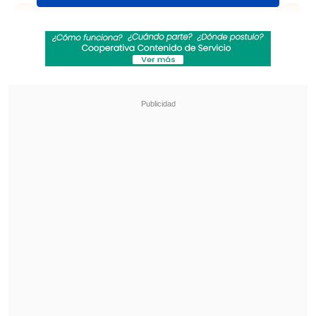
Revisa también
Alcaldesa de Lo Espejo: Los impuestos sirven
para generar equidad, y con la reforma eso
quedó más lejano
Gobierno avanza con vetos para eliminar
normas que introdujo la oposición a la
megarreforma
El proyecto se está tramitando
contrarreloj, ya que debe pasar esta
misma jornada a la Sala del Senado
y, de
ser aprobado con modificaciones, deberá
volver a la Cámara Baja para un tercer
trámite. Y como no habrá sesiones la
próxima semana, por ser distrital, se