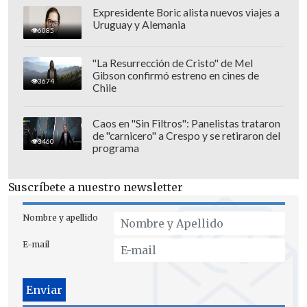
importante que esto se pueda resolver
Expresidente Boric alista nuevos viajes a
ahora"
.
Uruguay y Alemania
6085
"La Resurrección de Cristo" de Mel
Gibson confirmó estreno en cines de
3674
Chile
Caos en "Sin Filtros": Panelistas trataron
de "carnicero" a Crespo y se retiraron del
3460
programa
Suscríbete a nuestro newsletter
Nombre y apellido
E-mail
"Agradezo el voto favorable del
oficialismo. Lamentamos que la