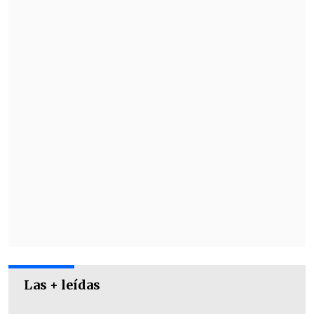
alcanzó los votos requeridos
.
Las + leídas