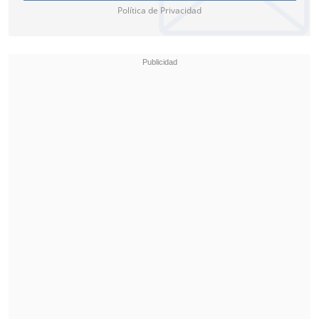
Política de Privacidad
Gobierno responsabilizó a la oposición
El ministro del Trabajo,
Nicolás