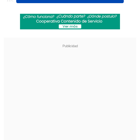
ingresado por el Gobierno
, luego del
rechazo que anotó ayer la propuesta
original en comisión mixta
.
Revisa también
Retiro de Chile del NOAL: ¿Se alinea Chile con
algún bloque económico mundial?
Economistas extrañan pilares estructurales en
la megarreforma
La iniciativa tuvo 64 votos en contra y 55
a favor, e
inmediatamente después se
votó una insistencia para recuperar el
plan anterior, pero esto tampoco