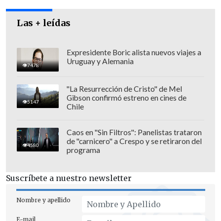
Las + leídas
Expresidente Boric alista nuevos viajes a
Uruguay y Alemania
7478
"La Resurrección de Cristo" de Mel
Gibson confirmó estreno en cines de
"No tengo que enfrentar a la justicia
5147
Chile
porque yo no he matado a nadie",
sostuvo el ex teniente en "En la mira".
Caos en "Sin Filtros": Panelistas trataron
de "carnicero" a Crespo y se retiraron del
4580
programa
Suscríbete a nuestro newsletter
Nombre y apellido
E-mail