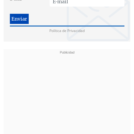
Política de Privacidad
"Yo no he matado a nadie", dijo Pedro Barrientos a Chilevisión.
Paredes también relató que durante el
interrogatorio al músico partió
"suavecito", pero luego "se subieron de
tono, me dijeron que era extremista, que
había que matarlo nomás", añadiendo
que entre cuatro o cinco oficiales lo
torturaron.