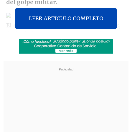
del golpe militar.
LEER ARTICULO COMPLETO
El ex conscripto José Paredes Márquez,
declaró al programa que fue testigo
presencial del asesinato del cantautor
chileno, y
mencionó a Pedro Pablo
Barrientos Núñez,
teniente en 1973,
como el autor del hecho.
Revisa también
"Siguen su vida normalmente": Yamila Reyna
cuestiona la efectividad de la justicia en casos
de VIF
Medio especializado postula a Mariana Di
Girolamo a los Oscar 2027