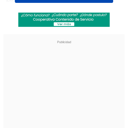
Revisa también
Cartelera de conciertos 2026 en Chile
"Juntos por siempre": Daniela Muñoz y alcalde
de Independencia anuncian su compromiso
"Parte importante de haber aceptado
esta propuesta nace de Daniel, con quien
me he reunido en muchas oportunidades
desde 2021, siempre pensando en
trabajar juntos.
Lo primordial acá es la
confianza que él me ha entregado
",
comentó la ex alcaldesa a
El Mercurio
.
Sobre su retorno a la pantalla chica