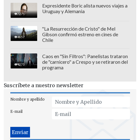
Expresidente Boric alista nuevos viajes a
Uruguay y Alemania
En esta nueva labor Barriga se sumará a
7275
un
panel compuesto
por Sergio Rojas,
"La Resurrección de Cristo" de Mel
Luis Sandoval y Antonella Ríos, además
Gibson confirmó estreno en cines de
4857
Chile
de Fuenzalida como animador.
El debut de la ex alcaldesa será el sábado
Caos en "Sin Filtros": Panelistas trataron
de "carnicero" a Crespo y se retiraron del
24 de junio en "Me late estelar", espacio
4275
programa
que se podrá ver en el canal Zona Latina.
Suscríbete a nuestro newsletter
Nombre y apellido
E-mail