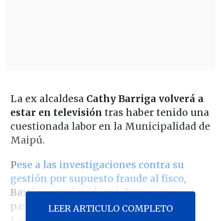
La ex alcaldesa
Cathy Barriga volverá a
estar en televisión
tras haber tenido una
cuestionada labor en la Municipalidad de
Maipú.
P
ese a las investigaciones contra su
gestión por supuesto fraude al fisco
,
Barriga consiguió instalarse como
panelista de la nueva versión de "Me
LEER ARTICULO COMPLETO
Late, el espacio de Daniel Fuenzalida.