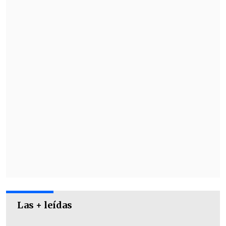
Cathy Barriga señaló que
"en la vida hay
que aprovechar las oportunidades"
.
Además, no descarta su relación con la
política ya que "ninguna decisión es
para siempre".
Las + leídas