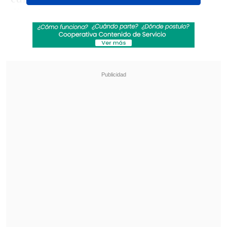
dictadura y su vida que nos llenó el
alma".
Revisa también
Foo Fighters confirma su regreso a Chile para
2027: Fecha, recinto y entradas
Cartelera de conciertos 2026 en Chile
Su proceso con el
Alzheimer
fue
ampliamente conocido por la opinión
pública, ya que su historia fue un
ejemplo frecuente de la realidad de los
pacientes de esta enfermedad, pero
también de sus familias.