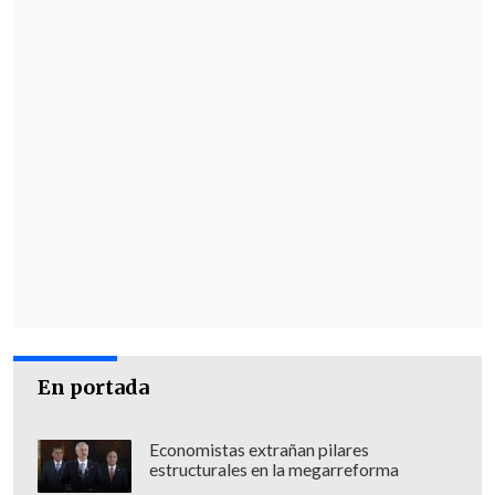
Góngora se desempeñó en diversos
proyectos culturales de
TVN
llegando
incluso a liderar esa área en el canal
público.
Allí realizó destacados programas como
"Hora 25,El mirador,Chile íntimo" y
"Frutos del país", entre otros.
En portada
Economistas extrañan pilares
estructurales en la megarreforma