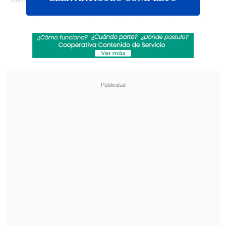
Carabineros confirmó la denuncia a raíz
de los hechos que ocurrieron alrededor
de las dos de la madrugada, cuando
uniformados llegaron al lugar alertados
por un supuesto abuso ocurrido a una
menor de nueve años.
Revisa también
Teletón 2026: Conoce la fecha, el nuevo lema
y al niño embajador de este año
Robert Pattinson se luce como cazador de
pedófilos en su nueva película "Primetime"
María Fuentes Pereda, de 34 años, dijo