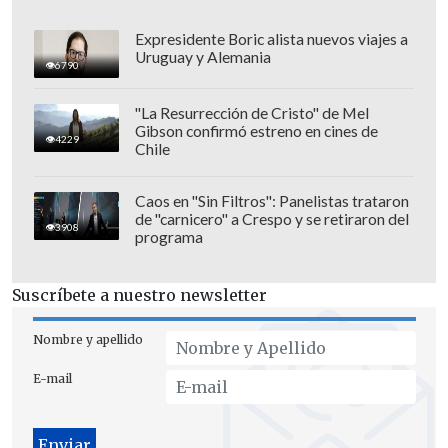
Expresidente Boric alista nuevos viajes a
Uruguay y Alemania
6790
"La Resurrección de Cristo" de Mel
Gibson confirmó estreno en cines de
4229
Chile
Caos en "Sin Filtros": Panelistas trataron
de "carnicero" a Crespo y se retiraron del
3908
programa
El fiscal de turno Roberto Depaux,
dispuso el caso en manos de la Brigada
Suscríbete a nuestro newsletter
de Delitos Sexuales de La Policía de
Investigaciones de Chile.
Durante la
Nombre y apellido
mañana pasará al control de detención.
E-mail