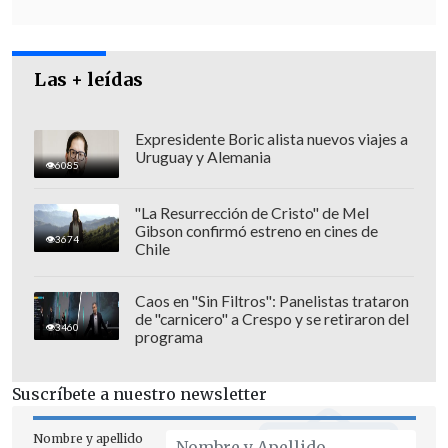
Las + leídas
Desde el sindicato 3 de
TVN
cuestionaron
Expresidente Boric alista nuevos viajes a
la salida de Orrego, asegurando que dejó
Uruguay y Alemania
6085
"el canal con pérdidas, un centenar de
despidos y acusado de vulnerar la ley".
"La Resurrección de Cristo" de Mel
Gibson confirmó estreno en cines de
3674
Chile
Caos en "Sin Filtros": Panelistas trataron
de "carnicero" a Crespo y se retiraron del
3460
programa
Suscríbete a nuestro newsletter
Nombre y apellido