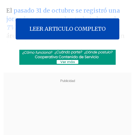
El
pasado 31 de octubre se registró una
jornada negra para los trabajadores de
TVN
con despidos masivos en diversas
LEER ARTICULO COMPLETO
áreas, una situación que se replicaría en
los próximos días.
Revisa también
Karol G incluirá colaboraciones con Bruno
Mars y Drake en su nuevo disco
"Pidió perdón de rodillas": Revelan
desgarradores testimonios sobre las últimas
horas de Liam Payne
"Hubo un primer ajuste que es en torno