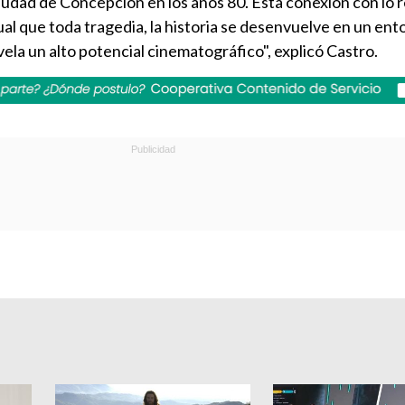
ciudad de Concepción en los años 80. Esta conexión con lo r
gual que toda tragedia, la historia se desenvuelve en un ent
ovela un alto potencial cinematográfico", explicó Castro.