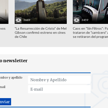
3669
3459
evos
"La Resurrección de Cristo" de Mel
Caos en "Sin Filtros": P
Gibson confirmó estreno en cines
trataron de "carnicero"
de Chile
se retiraron del progra
ro newsletter
mbre y apellido
mail