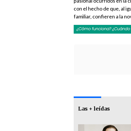
pasional ocurridos en la 
con el hecho de que, al i
familiar, confieren a la n
Las + leídas