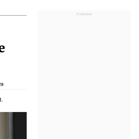
e
va
t.