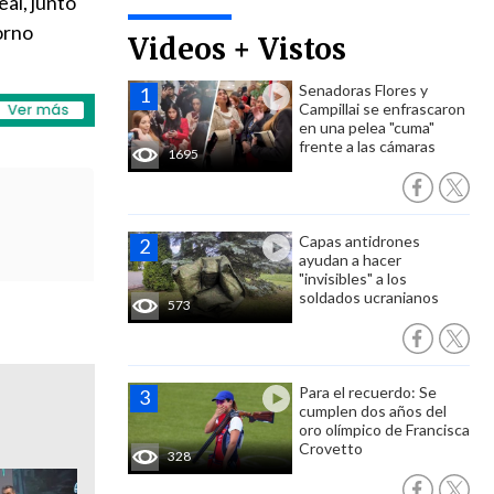
eal, junto
orno
Videos + Vistos
Senadoras Flores y
Campillai se enfrascaron
en una pelea "cuma"
frente a las cámaras
1695
Capas antidrones
ayudan a hacer
"invisibles" a los
soldados ucranianos
573
Para el recuerdo: Se
cumplen dos años del
oro olímpico de Francisca
Crovetto
328