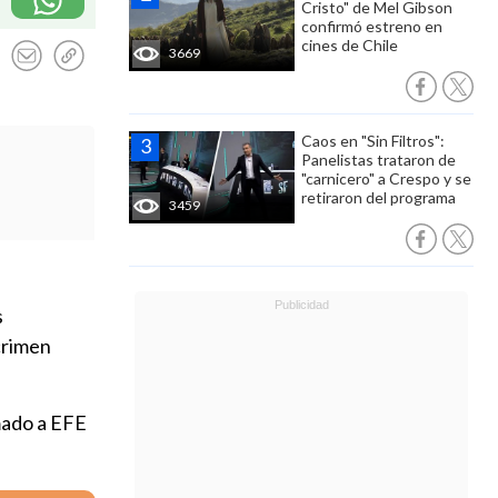
Cristo" de Mel Gibson
confirmó estreno en
cines de Chile
3669
Caos en "Sin Filtros":
Panelistas trataron de
"carnicero" a Crespo y se
retiraron del programa
3459
s
crimen
rmado a EFE