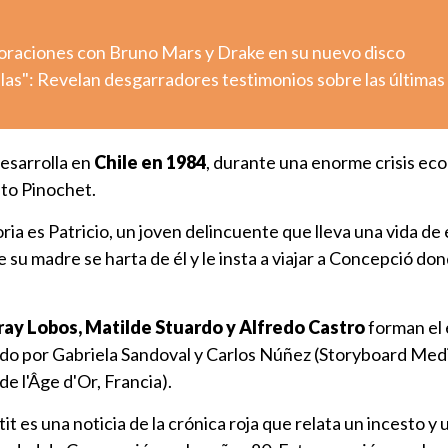
aboraciones con Bruno Mars y Drake en su nuevo disco
llas": Revelan desgarradores testimonios sobre las últimas
desarrolla en
Chile en 1984
, durante una enorme crisis ec
to Pinochet.
oria es Patricio, un joven delincuente que lleva una vida de 
e su madre se harta de él y le insta a viajar a Concepció do
ay Lobos, Matilde Stuardo y Alfredo Castro
forman el 
do por Gabriela Sandoval y Carlos Núñez (Storyboard Media
de l'Âge d'Or, Francia).
tit es una noticia de la crónica roja que relata un incesto y