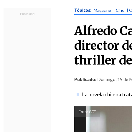
Tópicos:
Magazine
| Cine
| 
Alfredo C
director d
thriller d
Publicado:
Domingo, 19 de M
La novela chilena trat
Foto:
EFE