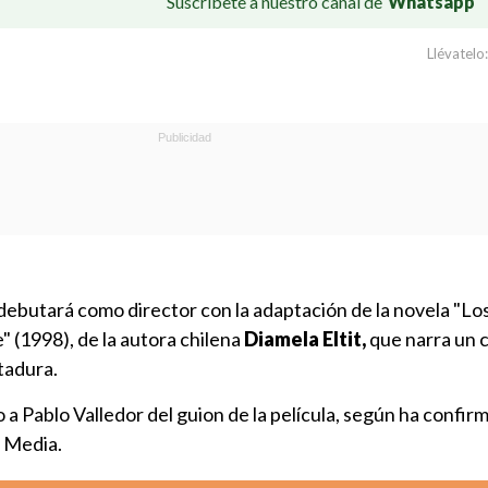
Suscríbete a nuestro canal de
Whatsapp
Llévatelo:
debutará como director con la adaptación de la novela "Lo
" (1998), de la autora chilena
Diamela Eltit,
que narra un 
ctadura.
 a Pablo Valledor del guion de la película, según ha confi
 Media.