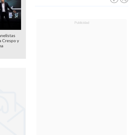
anelistas
 a Crespo y
ma