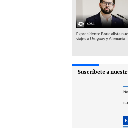
6081
Expresidente Boric alista nu
viajes a Uruguay y Alemania
Suscríbete a nuest
No
E-