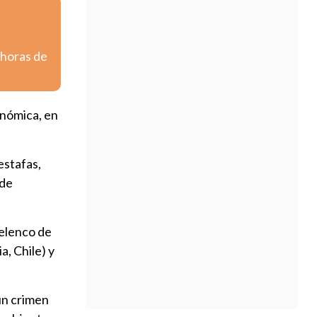
 horas de
onómica, en
estafas,
nde
elenco de
, Chile) y
 un crimen