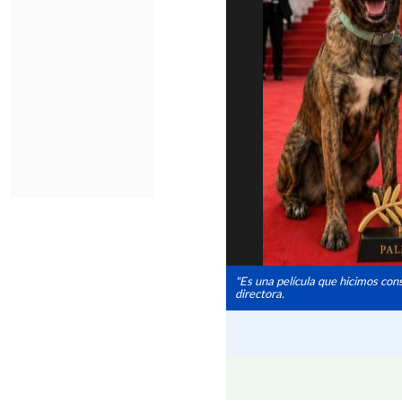
"Es una película que hicimos con
directora.