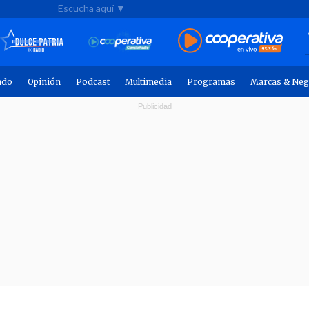
Escucha aquí ▼
ndo
Opinión
Podcast
Multimedia
Programas
Marcas & Neg