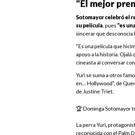
"El mejor pre
Sotomayor celebró el r
su película
, pues
"es un
sincerar que desconocía l
"Es una película que hici
apoyo a la historia. Ojalá 
cineasta al conversar con
Yuri se suma a otros fa
en… Hollywood", de Quen
de Justine Triet.
🏆 Dominga Sotomayor tr
La perra Yuri, protagoni
reconocida con el Palm D