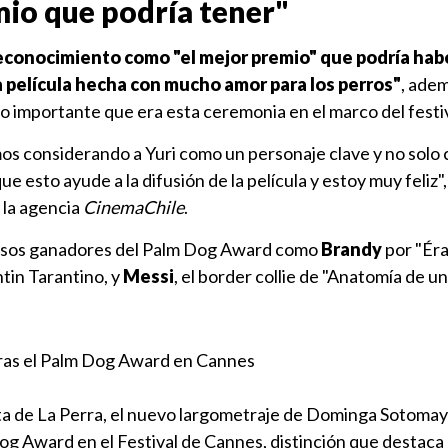
mio que podría tener"
econocimiento como "el mejor premio" que podría habe
a película hecha con mucho amor para los perros"
, ade
o importante que era esta ceremonia en el marco del festiv
mos considerando a Yuri como un personaje clave y no solo
que esto ayude a la difusión de la película y estoy muy feliz"
 la agencia
CinemaChile
.
mosos ganadores del Palm Dog Award como
Brandy
por "Éra
tin Tarantino, y
Messi
, el border collie de "Anatomía de un
as el Palm Dog Award en Cannes
sta de La Perra, el nuevo largometraje de Dominga Sotomay
og Award en el Festival de Cannes, distinción que destaca