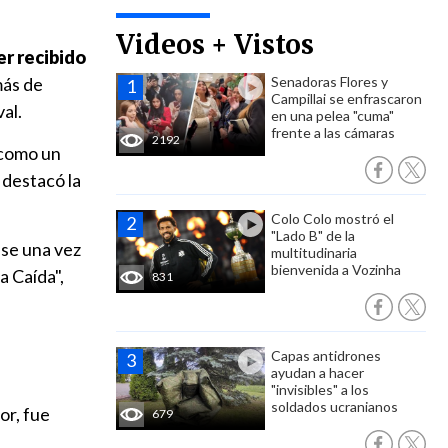
Videos + Vistos
r recibido
más de
Senadoras Flores y
Campillai se enfrascaron
al.
en una pelea "cuma"
frente a las cámaras
2192
 como un
, destacó la
Colo Colo mostró el
"Lado B" de la
se una vez
multitudinaria
bienvenida a Vozinha
a Caída",
831
Capas antidrones
ayudan a hacer
"invisibles" a los
soldados ucranianos
or, fue
679