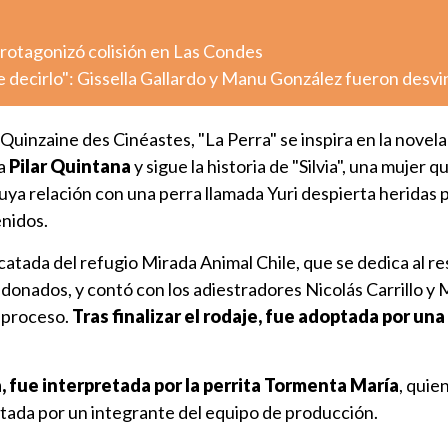
otagonizó colisión en Las Condes
decirlo": Gissella Gallardo y Manu González fueron desv
Quinzaine des Cinéastes, "La Perra" se inspira en la nove
na
Pilar Quintana
y sigue la historia de "Silvia", una mujer q
 cuya relación con una perra llamada Yuri despierta heridas
nidos.
scatada del refugio Mirada Animal Chile, que se dedica al re
donados, y contó con los adiestradores Nicolás Carrillo y
 proceso.
Tras finalizar el rodaje, fue adoptada por un
, fue interpretada por la perrita Tormenta María
, quie
ada por un integrante del equipo de producción.