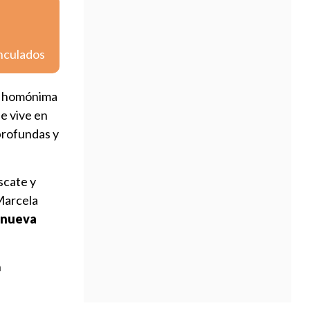
inculados
la homónima
ue vive en
 profundas y
scate y
 Marcela
a nueva
n