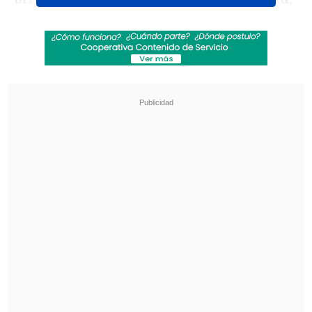
según un comunicado de la compañía.
Revisa también
Sinaka tras su gira por Europa: "A veces los
chilenos nos sentimos inferiores"
Antonio Vodanovic descarta volver a la
televisión: "Creo que mi tiempo pasó"
"
La búsqueda del próximo James Bond
ya está en marcha
. Si bien no tenemos
previsto comentar detalles específicos
durante el proceso de selección, nos
entusiasma compartir más noticias con
los fans de 007 en cuanto llegue el