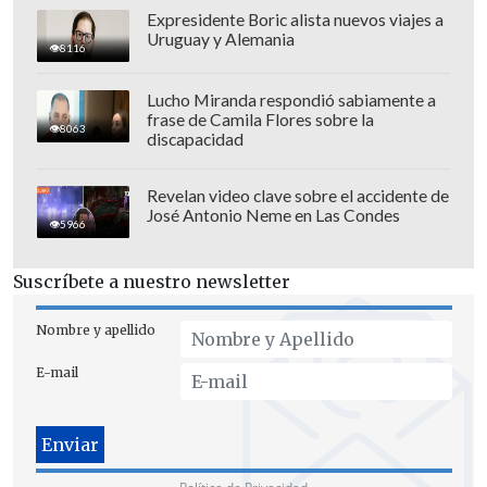
Expresidente Boric alista nuevos viajes a
Uruguay y Alemania
8116
Lucho Miranda respondió sabiamente a
frase de Camila Flores sobre la
El futuro de James Bond
8063
discapacidad
La nueva película del agente 007 será
Revelan video clave sobre el accidente de
dirigida por
Denis Villeneuve
, con guion
José Antonio Neme en Las Condes
5966
de
Steven Knight
y producida por Amy
Pascal y David Heyman, a través de
Suscríbete a nuestro newsletter
Pascal Pictures y Heyday Films,
Nombre y apellido
respectivamente.
E-mail
De acuerdo con
Variety
, entre los
candidatos para el papel figuran Jacob
Elordi, Callum Turner y Aaron Taylor-
Johnson.