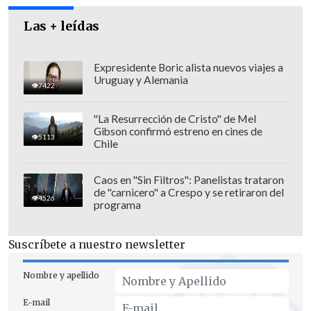
Las + leídas
Expresidente Boric alista nuevos viajes a
Uruguay y Alemania
7422
"La Resurrección de Cristo" de Mel
Gibson confirmó estreno en cines de
5113
Chile
Caos en "Sin Filtros": Panelistas trataron
de "carnicero" a Crespo y se retiraron del
4526
programa
"Tres días antes del festival (de Cannes)
Suscríbete a nuestro newsletter
no estábamos seguros de si la película
se proyectaría"
, dijo Stan, que recordó
Nombre y apellido
que todo eso ocurrió antes de otros
E-mail