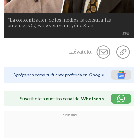
"La concentración de los medios, la censura, las
amenazas (...) ya se veía venir", dijo Stan.
EFE
Llévatelo:
Agréganos como tu fuente preferida en
Google
Suscríbete a nuestro canal de
Whatsapp