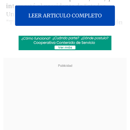
interpretó al presidente de Estados
Unidos, Donald Trump, en la película
LEER ARTICULO COMPLETO
"The Apprentice", citó
"la concentración
de los medios, la censura, las amenazas,
las supuestas demandas que parecen no
tener fin pero que en realidad no llegan
a ninguna parte...".
Revisa también
Medio especializado postula a Mariana Di
Girolamo a los Oscar 2027
Filtran audios de las disculpas de Marité
Matus a Camilo Huerta: "Fue un error"
Algo que en su opinión
"ya se veía