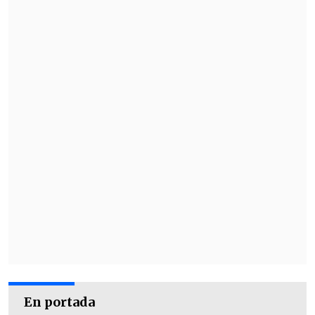
Trump, en la sala se escucharon algunas
risas. Y él afirmó:
"Para ser honesto, no
es un asunto para tomar a la ligera"
.
En portada