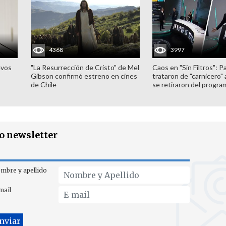
4368
3997
evos
"La Resurrección de Cristo" de Mel
Caos en "Sin Filtros": P
Gibson confirmó estreno en cines
trataron de "carnicero"
de Chile
se retiraron del progra
ro newsletter
mbre y apellido
mail