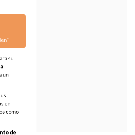
Men"
ara su
ia
ra un
sus
as en
ros como
nto de