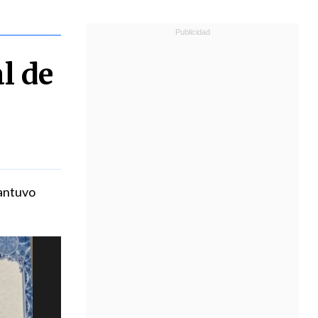
l de
mantuvo