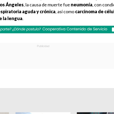
Los Ángeles
, la causa de muerte fue
neumonía
, con cond
espiratoria aguda y crónica
, así como
carcinoma de célu
e la lengua
.