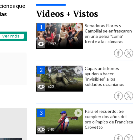
iciones que
Videos + Vistos
las
Senadoras Flores y
Campillai se enfrascaron
en una pelea "cuma"
frente a las cámaras
1957
Capas antidrones
ayudan a hacer
"invisibles" a los
soldados ucranianos
625
Para el recuerdo: Se
cumplen dos años del
oro olímpico de Francisca
Crovetto
340