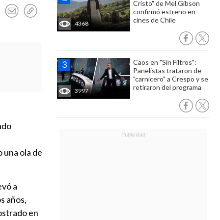
Cristo" de Mel Gibson
confirmó estreno en
cines de Chile
4368
Caos en "Sin Filtros":
Panelistas trataron de
"carnicero" a Crespo y se
retiraron del programa
3997
gado
 una ola de
levó a
os años,
ostrado en