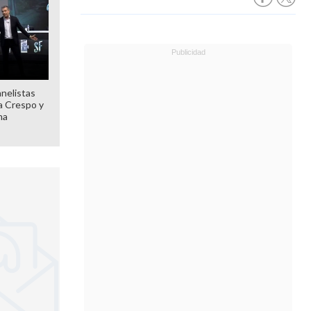
anelistas
 a Crespo y
ma