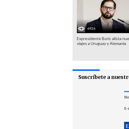
6926
Expresidente Boric alista nu
viajes a Uruguay y Alemania
Suscríbete a nuest
No
E-