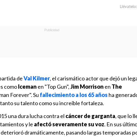
Llévatelo:
 partida de
Val Kilmer
, el carismático actor que dejó un le
es como
Iceman
en "Top Gun",
Jim Morrison
en
The
man Forever". Su
fallecimiento a los 65 años
ha generado
anto su talento como su increíble fortaleza.
15 una dura lucha contra el
cáncer de garganta
, que lo l
atamientos y le
afectó severamente su voz
. En sus últim
e deterioró dramáticamente, pasando largas temporadas p