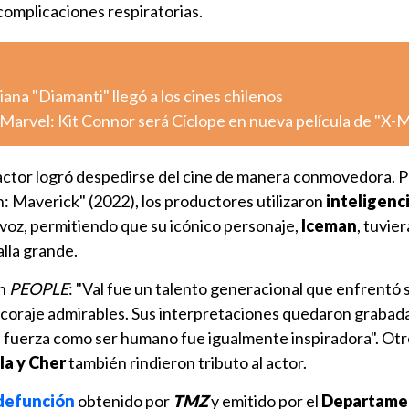
omplicaciones respiratorias.
iana "Diamanti" llegó a los cines chilenos
Marvel: Kit Connor será Cíclope en nueva película de "X-
 actor logró despedirse del cine de manera conmovedora. P
: Maverick" (2022), los productores utilizaron
inteligenc
 voz, permitiendo que su icónico personaje,
Iceman
, tuvie
alla grande.
n
PEOPLE
: "Val fue un talento generacional que enfrentó 
y coraje admirables. Sus interpretaciones quedaron grabad
 fuerza como ser humano fue igualmente inspiradora". Ot
la y Cher
también rindieron tributo al actor.
 defunción
obtenido por
TMZ
y emitido por el
Departame