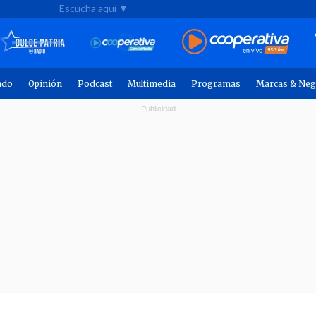
Escucha aquí ▼
ndo
Opinión
Podcast
Multimedia
Programas
Marcas & Neg