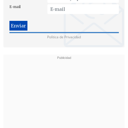
declaró: "Somos conscientes de que una
E-mail
serie de tan alto perfil generará muchos
rumores y especulaciones. A medida que
avancemos en la preproducción, solo
confirmaremos los detalles cuando
Política de Privacidad
finalicemos los acuerdos".
Los posibles nombres de Janet McTeer y
de Paapa Essiedu se suman a la reciente
confirmación de
John
Lithgow
como
Albus Dumbledore
, otro
pilar fundamental de la historia. La serie,
que promete ser una
adaptación fiel
de
los siete libros de J.K. Rowling, se
estrenaría
a fines de 2026 o principios
de 2027.