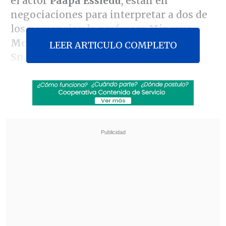
el actor
Paapa Essiedu
, están en
negociaciones para interpretar a dos de
los personajes: la profesora
Minerva
McGonagall
y el enigmático
Severus
LEER ARTICULO COMPLETO
Snape
, respectivamente.
Revisa también
Sam Neill grabó para la película de "The
Legend Of Zelda" antes de morir
Fito Páez reflexiona sobre su carrera en nuevo
documental de Netflix
McTeer, conocida por sus destacadas
actuaciones en películas como "Albert
Nobbs" y series como "Ozark", es la