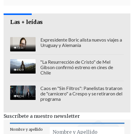
Las + leídas
Expresidente Boric alista nuevos viajes a
Uruguay y Alemania
La producción busca rejuvenecer a los
7316
personajes adultos, lo que explica la
"La Resurrección de Cristo" de Mel
elección de Paapa Essiedu, de
34 años
,
Gibson confirmó estreno en cines de
4929
para interpretar a Snape, quien en los
Chile
libros tiene
31
. Este enfoque contrasta
con las películas, donde los actores eran
Caos en "Sin Filtros": Panelistas trataron
de "carnicero" a Crespo y se retiraron del
significativamente mayores que sus
4334
programa
personajes.
Suscríbete a nuestro newsletter
A pesar de los rumores,
HBO
se mantiene
cautelosa. En un comunicado,
Nombre y apellido