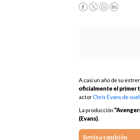
A casi un año de su estre
oficialmente el primer 
actor
Chris Evans de vuel
La producción
"Avengers
(Evans)
.
Revisa también