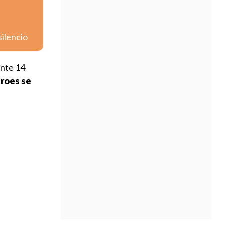
silencio
ente 14
roes se