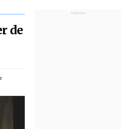
er de
e