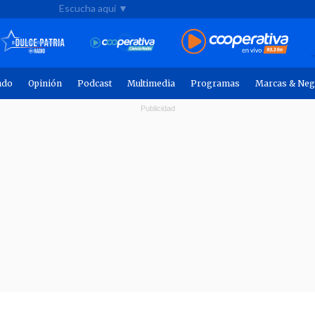
Escucha aquí ▼
ndo
Opinión
Podcast
Multimedia
Programas
Marcas & Neg