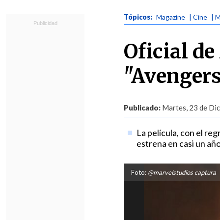
Tópicos:
Magazine
| Cine
| 
Oficial de
"Avenger
Publicado:
Martes, 23 de Dic
La película, con el re
estrena en casi un añ
Foto:
@marvelstudios captura