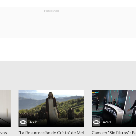
4831
4261
evos
"La Resurrección de Cristo" de Mel
Caos en "Sin Filtros": P