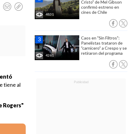
Cristo" de Mel Gibson
confirmó estreno en
cines de Chile
4831
Caos en "Sin Filtros":
Panelistas trataron de
"carnicero" a Crespo y se
retiraron del programa
4261
sentó
e tiene al
e Rogers"