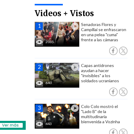
Videos + Vistos
Senadoras Flores y
Campillai se enfrascaron
en una pelea "cuma"
frente a las cámaras
2035
Capas antidrones
ayudan a hacer
"invisibles" a los
soldados ucranianos
640
Colo Colo mostró el
"Lado B" de la
multitudinaria
bienvenida a Vozinha
443