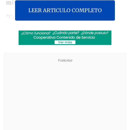
ministro israelí,
Benjamín Netanyahu
.
LEER ARTICULO COMPLETO
"Como europeos estamos obligados a
convertirnos en una especie de escudo
contra estos monstruos como Trump y
Netanyahu"
, dijo en una rueda de prensa
en Cannes junto al equipo de
"Amarga
Navidad"
, la película con la que aspira a
la Palma de Oro y que fue estrenada la
víspera en la alfombra roja en el festival.
Revisa también
"Juntos por siempre": Daniela Muñoz y alcalde
de Independencia anuncian su compromiso
"Sentí sus amenazas": Doctora que analizó
rostro de Daniela Ramírez rompió el silencio