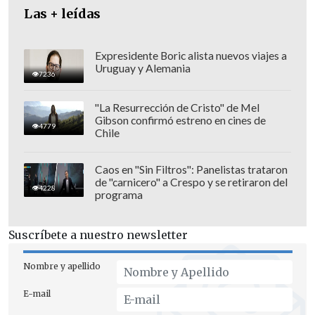
Las + leídas
"cosas terribles"
.
Expresidente Boric alista nuevos viajes a
Uruguay y Alemania
7236
"La Resurrección de Cristo" de Mel
Gibson confirmó estreno en cines de
4779
Chile
Caos en "Sin Filtros": Panelistas trataron
de "carnicero" a Crespo y se retiraron del
4228
programa
Suscríbete a nuestro newsletter
"El artista debe hablar de la situación de
Nombre y apellido
la sociedad en la que vive, me parece un
E-mail
deber moral, no juzgo a quien no lo hace,