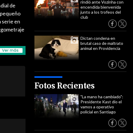
rindió ante Vozinha con
dial de
encendida bienvenida
junto a los trofeos del
l pequeño
club
a serie en
argometraje
Dictan condena en
brutal caso de maltrato
animal en Providencia
Fotos Recientes
"La mano ha cambiado":
Presidente Kast dio el
vamos a operativo
policial en Santiago