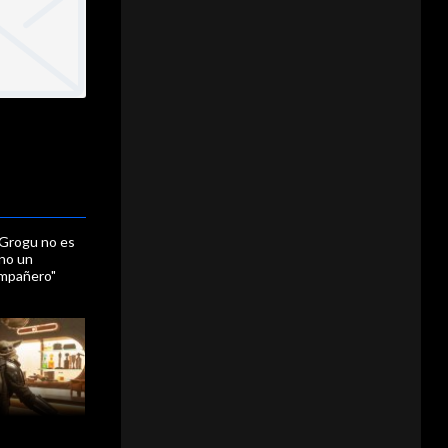
 Grogu no es
ino un
ompañero"