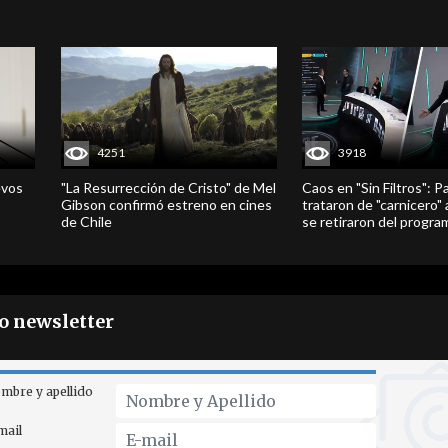
4251
3918
evos
"La Resurrección de Cristo" de Mel
Caos en "Sin Filtros": P
Gibson confirmó estreno en cines
trataron de "carnicero"
de Chile
se retiraron del progra
ro newsletter
mbre y apellido
mail