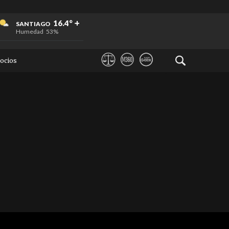
+
+
+
16.4°
SANTIAGO
Humedad
53%
ocios