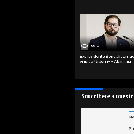
6813
Expresidente Boric alista nu
viajes a Uruguay y Alemania
Suscríbete a nuest
No
E-