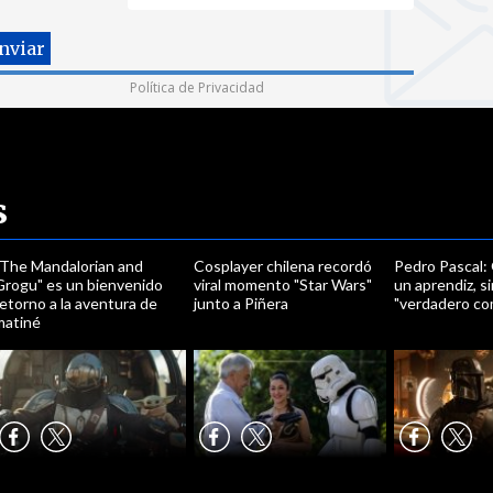
Política de Privacidad
s
"The Mandalorian and
Cosplayer chilena recordó
Pedro Pascal:
Grogu" es un bienvenido
viral momento "Star Wars"
un aprendiz, s
etorno a la aventura de
junto a Piñera
"verdadero c
matiné