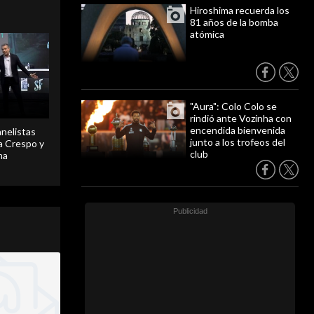
Hiroshima recuerda los
81 años de la bomba
atómica
"Aura": Colo Colo se
rindió ante Vozinha con
encendida bienvenida
anelistas
junto a los trofeos del
 a Crespo y
club
ma