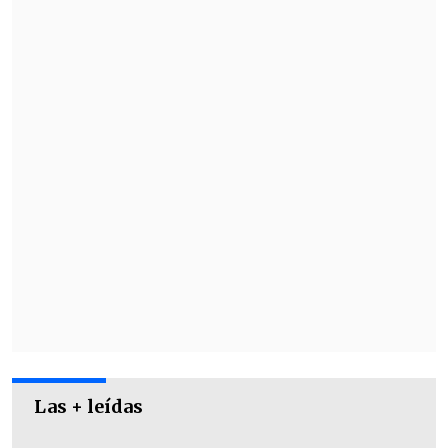
superhéroe a como dé lugar.
Además, el adelanto da un vistazo a La
Mujer Halcón (Isabela Merced), y a Guy
Gardner (Nathan Fillion), un poderoso
Linterna Verde.
Las + leídas