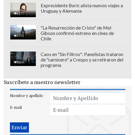
Expresidente Boric alista nuevos viajes a
Uruguay y Alemania
6177
El esperado filme, que marcará el inicio
de la era Gunn-Safran en DC Studios,
"La Resurrección de Cristo" de Mel
Gibson confirmó estreno en cines de
llegará a los cines el próximo 10 julio.
3751
Chile
Caos en "Sin Filtros": Panelistas trataron
de "carnicero" a Crespo y se retiraron del
3506
programa
Suscríbete a nuestro newsletter
Nombre y apellido
E-mail