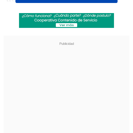
proteger al mundo.
Revisa también
Karol G incluirá colaboraciones con Bruno
Mars y Drake en su nuevo disco
"Pidió perdón de rodillas": Revelan
desgarradores testimonios sobre las últimas
horas de Liam Payne
En medio del cuestionamiento público, el
alterego de Clark Kent
se verá
amenazado por Lex Luthor
(Nicholas
Hoult), villano central de la cinta -y
posiblemente, presidente de Estados
Unidos- que buscará destruir al