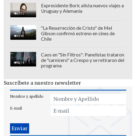
Expresidente Boric alista nuevos viajes a
Uruguay y Alemania
Además señaló que "todos los artistas
6751
tenemos un tiempo destinados y hay
"La Resurrección de Cristo" de Mel
que respetar a los artistas que vienen".
Gibson confirmó estreno en cines de
4190
Chile
La presentación de Asskha Sumathra
promedió 2.018.093 de espectadores por
Caos en "Sin Filtros": Panelistas trataron
minuto con un peak de 2.124.162.
de "carnicero" a Crespo y se retiraron del
3874
programa
Suscríbete a nuestro newsletter
Nombre y apellido
E-mail