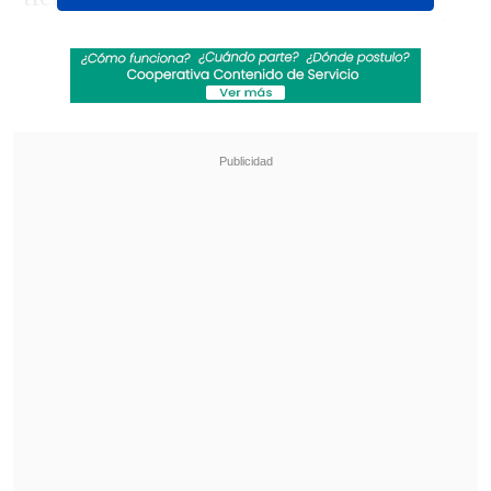
remato historias y el cierre fue pensado
así"
, indicó Sumathra, que actuó por casi
50 minutos.
Revisa también
Teletón 2026: Conoce la fecha, el nuevo lema
y al niño embajador de este año
Robert Pattinson se luce como cazador de
pedófilos en su nueva película "Primetime"
"No podemos pensar que el corte es más
importante que el resto. La pega está
hecha", agregó.
"El libreto tiene una guía y ya estaba