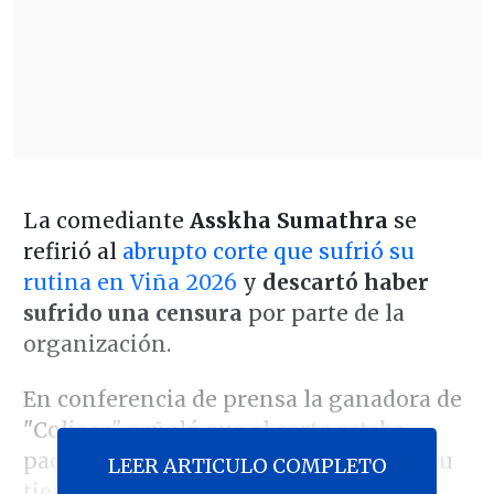
La comediante
Asskha Sumathra
se
refirió al
abrupto corte que sufrió su
rutina en Viña 2026
y
descartó haber
sufrido una censura
por parte de la
organización.
En conferencia de prensa la ganadora de
"Coliseo" señaló que el corte estaba
pactado debido a que había cumplido su
LEER ARTICULO COMPLETO
tiempo sobre el escenario.
"Nunca