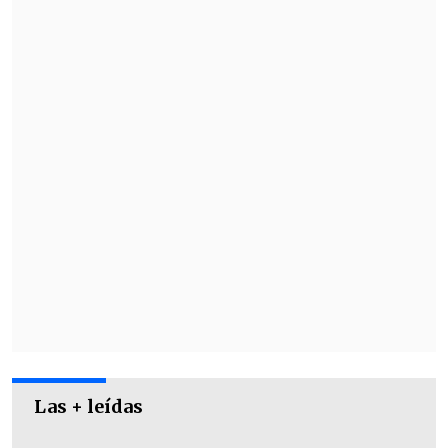
todo hecho. Uno como transformista
tiene esa apertura de poder dejar que
uno fluya.
Quienes conocen mi trabajo
saben que la improvisación es lo más
importante
", explicó sobre su actuación.
Las + leídas