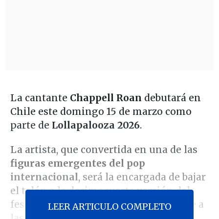
La cantante
Chappell Roan
debutará en
Chile este domingo 15 de marzo como
parte de
Lollapalooza 2026
.
La artista, que convertida en una de las
figuras emergentes del pop
internacional
, será la encargada de bajar
el telón a la decimocuarta versión del
festival, subiendo al Cenco Malls Stage a
LEER ARTICULO COMPLETO
las
22:15 horas
.