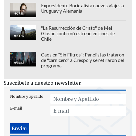
Expresidente Boric alista nuevos viajes a
Uruguay y Alemania
6738
"La Resurrección de Cristo" de Mel
Gibson confirmó estreno en cines de
4176
Chile
Basado en sus recientes presentaciones
en festivales, este se perfila como el
Caos en "Sin Filtros": Panelistas trataron
de "carnicero" a Crespo y se retiraron del
repertorio que la artista interpretaría en
3863
programa
Lollapalooza Chile 2026:
Super Graphic Ultra Modern Girl
Suscríbete a nuestro newsletter
Femininomenon
Nombre y apellido
After Midnight
Naked in Manhattan
E-mail
Casual
The Subway
HOT TO GO!