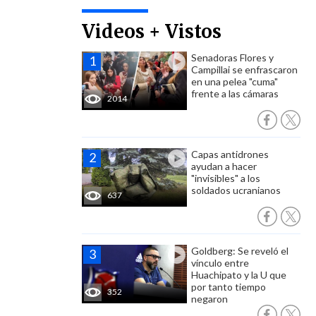
Videos + Vistos
Senadoras Flores y
Campillai se enfrascaron
en una pelea "cuma"
frente a las cámaras
2014
Capas antidrones
ayudan a hacer
"invisibles" a los
soldados ucranianos
637
Goldberg: Se reveló el
vínculo entre
Huachipato y la U que
por tanto tiempo
352
negaron