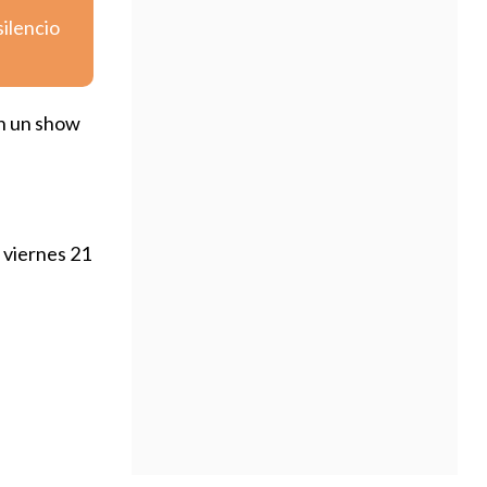
silencio
on un show
l viernes 21