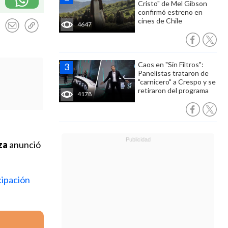
Cristo" de Mel Gibson
confirmó estreno en
cines de Chile
4647
Caos en "Sin Filtros":
Panelistas trataron de
"carnicero" a Crespo y se
retiraron del programa
4178
za
anunció
cipación