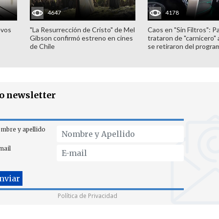
4647
4178
evos
"La Resurrección de Cristo" de Mel
Caos en "Sin Filtros": P
Gibson confirmó estreno en cines
trataron de "carnicero"
de Chile
se retiraron del progra
ro newsletter
mbre y apellido
mail
Política de Privacidad