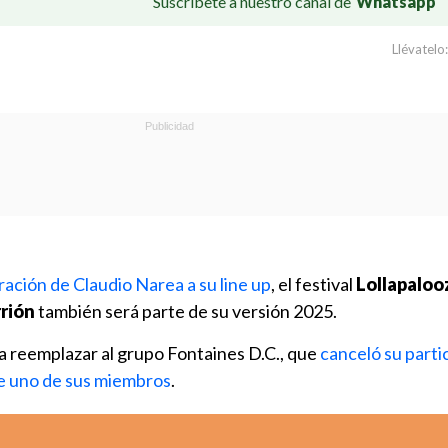
Suscríbete a nuestro canal de
Whatsapp
Llévatelo:
ración de Claudio Narea a su line up
, el festival
Lollapaloo
rrión
también será parte de su versión 2025.
 a reemplazar al grupo Fontaines D.C., que
canceló su parti
e uno de sus miembros
.