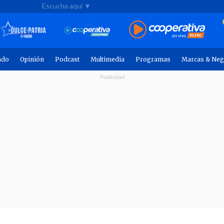
Escucha aquí ▼
ndo
Opinión
Podcast
Multimedia
Programas
Marcas & Neg