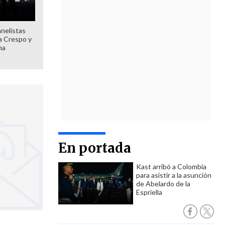
anelistas
 a Crespo y
ma
En portada
Kast arribó a Colombia
para asistir a la asunción
de Abelardo de la
Espriella