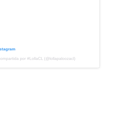
nstagram
ompartida por #LollaCL (@lollapaloozacl)