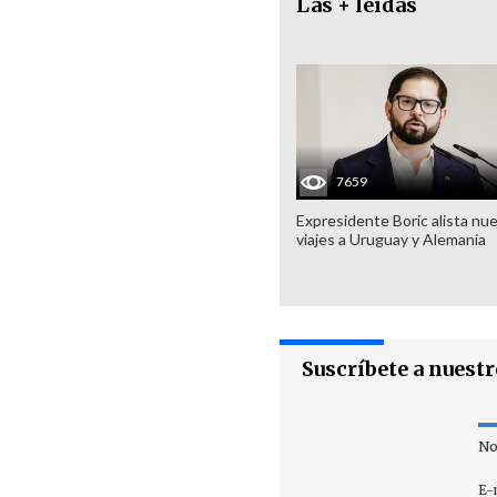
Las + leídas
7659
Expresidente Boric alista nu
viajes a Uruguay y Alemania
Suscríbete a nuest
No
E-