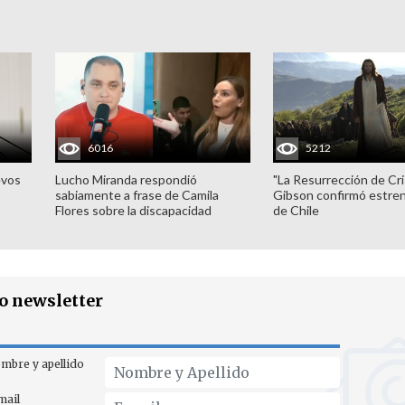
6016
5212
evos
Lucho Miranda respondió
"La Resurrección de Cri
sabiamente a frase de Camila
Gibson confirmó estren
Flores sobre la discapacidad
de Chile
ro newsletter
mbre y apellido
mail