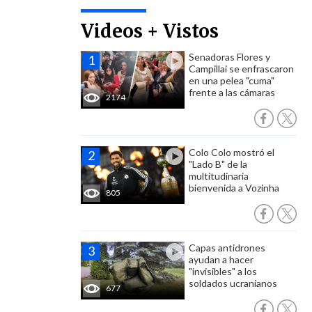
Videos + Vistos
Senadoras Flores y
Campillai se enfrascaron
en una pelea "cuma"
frente a las cámaras
2174
Colo Colo mostró el
"Lado B" de la
multitudinaria
bienvenida a Vozinha
805
Capas antidrones
ayudan a hacer
"invisibles" a los
soldados ucranianos
677