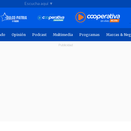
Escucha aquí ▼
ndo
Opinión
Podcast
Multimedia
Programas
Marcas & Neg