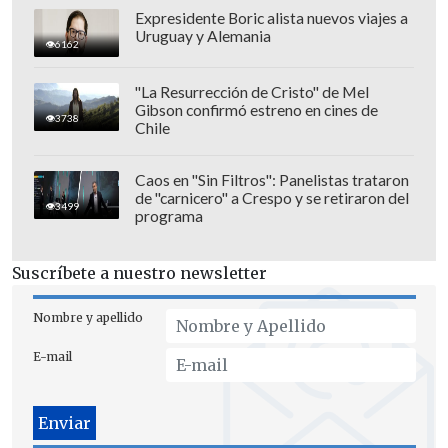
Expresidente Boric alista nuevos viajes a
el sábado.
Uruguay y Alemania
6162
Los encargados de Rock en Conce, se
"La Resurrección de Cristo" de Mel
encuentran definiendo los horarios
en
Gibson confirmó estreno en cines de
3738
que se presentarán las diversas bandas y
Chile
los artistas.
Caos en "Sin Filtros": Panelistas trataron
de "carnicero" a Crespo y se retiraron del
Así, esperan publicar luego el line up
3499
programa
completo, que además como es parte de
la tradición, contará con bandas
Suscríbete a nuestro newsletter
nacionales emergentes.
Nombre y apellido
REC es el festival de música
gratuito más
grande de Chile
donde han pasado
E-mail
Molotov, Los Tres, entre varios más.