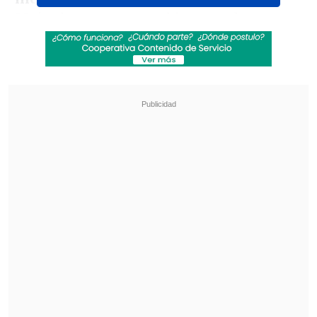
Mejor hacer una cosa bien que dos a
medias", dijo a
LUN
.
Revisa también
"Heated Rivalry" suma a dos nuevos
protagonistas: cuándo se estrena su segunda
temporada
Cata Vallejos analizó su derrota en Miss
Universo Chile: "Me comieron los nervios"
Además, el penquista -con pasado en
diversos empleos, desde bancos a locales
de sushi- mostró su confianza en que su
camino en la comedia finalmente lo
llevará a la Quinta Vergara: "
Por