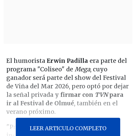
El humorista
Erwin Padilla
era parte del
programa "Coliseo" de
Mega
, cuyo
ganador será parte del show del Festival
de Viña del Mar 2026, pero optó por dejar
la señal privada y
firmar con
TVN
para
ir al Festival de Olmué
, también en el
verano próximo.
"Prefería
tomar una certeza que una
LEER ARTICULO COMPLETO
incertidumbre
, pero todo súper bien.