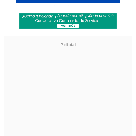
Caroe compartió registros de su aventura
a través de Instagram, donde se mostró
disfrutando del descenso en uno de los
senderos del parque: "De mis mejores
bajaditas en este sendero" y "esta es una
velocidad nueva para mí", escribió en sus
historias, minutos antes del incidente.
Revisa también
"Heated Rivalry" suma a dos nuevos
protagonistas: cuándo se estrena su segunda
temporada
Cata Vallejos analizó su derrota en Miss
Universo Chile: "Me comieron los nervios"