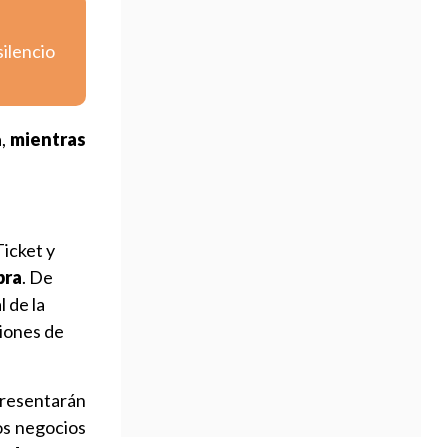
silencio
a,
mientras
Ticket y
bra
. De
 de la
ciones de
presentarán
los negocios