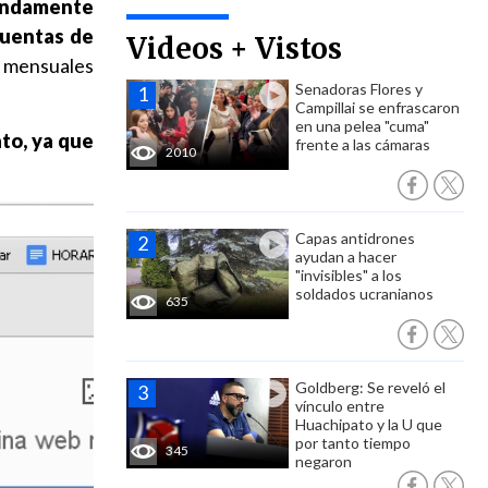
fundamente
 cuentas de
Videos + Vistos
s mensuales
Senadoras Flores y
Campillai se enfrascaron
en una pelea "cuma"
ato, ya que
frente a las cámaras
2010
Capas antidrones
ayudan a hacer
"invisibles" a los
soldados ucranianos
635
Goldberg: Se reveló el
vínculo entre
Huachipato y la U que
por tanto tiempo
345
negaron