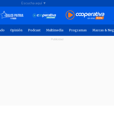
Escucha aquí ▼
ndo
Opinión
Podcast
Multimedia
Programas
Marcas & Neg