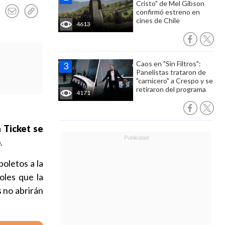
Cristo" de Mel Gibson
confirmó estreno en
cines de Chile
4613
Caos en "Sin Filtros":
Panelistas trataron de
"carnicero" a Crespo y se
retiraron del programa
4171
a Ticket se
o
.
boletos a la
oles que la
 no abrirán