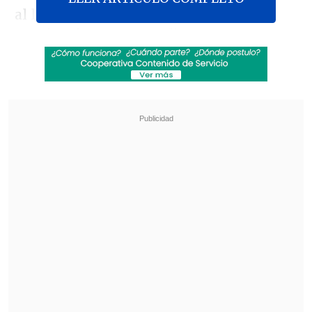
al llevarse la primera de sus tres
nominaciones con su disco
"Autopoiética".
Revisa también
"Sentí sus amenazas": Doctora que analizó
rostro de Daniela Ramírez rompió el silencio
Amparo Noguera demandó a banco tras sufrir
millonaria estafa
"Todas íbamos a ser reinas, dijo Mistral
pero algunas,
muchas han sido
destronadas de su libertad creativa
",
partió diciendo la artista en su discurso.