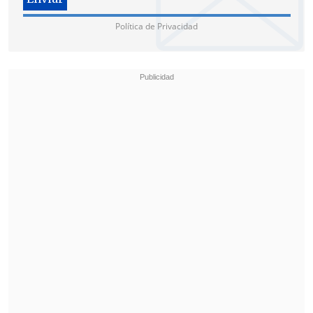
en 2019 con su álbum "Norma",
cuenta
Política de Privacidad
con otras dos nominaciones:
Grabación
del Año por su sencillo "Tenochtitlán" y
Álbum del Año por "Autopoiética".