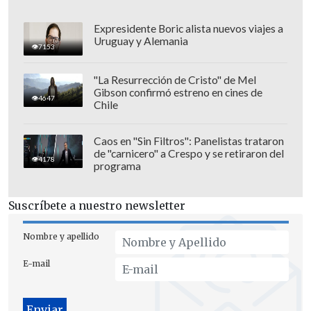
Expresidente Boric alista nuevos viajes a
Uruguay y Alemania
7153
"La Resurrección de Cristo" de Mel
Gibson confirmó estreno en cines de
4647
Chile
"Gracias Chabela, gracias Violeta Parra,
Caos en "Sin Filtros": Panelistas trataron
de "carnicero" a Crespo y se retiraron del
gracias Madonna, gracias a mi abuela
4178
programa
que me enseñó a cantar.
Dedico este
premio para ustedes y
para todas las que
Suscríbete a nuestro newsletter
íbamos a ser reinas", expresó Laferte,
agradeciendo también a sus cercanos y a
Nombre y apellido
su equipo.
E-mail
Además de esta categoría, la cantautora,
que se llevó este mismo reconocimiento