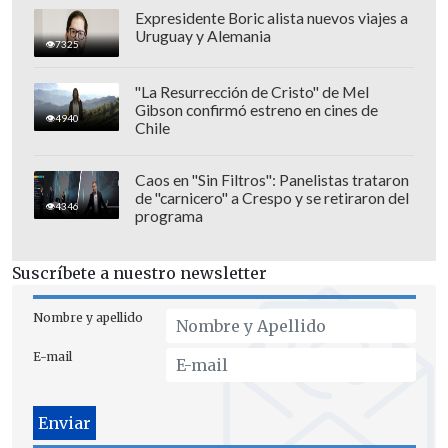
Expresidente Boric alista nuevos viajes a
Uruguay y Alemania
7325
"La Resurrección de Cristo" de Mel
Gibson confirmó estreno en cines de
4940
Chile
Caos en "Sin Filtros": Panelistas trataron
de "carnicero" a Crespo y se retiraron del
4346
programa
Sin embargo, Cerati permaneció varias
semanas en el Centro Médico La
Suscríbete a nuestro newsletter
Trinidad de Caracas debido a que en
realidad
había sufrido un accidente
Nombre y apellido
cerebrovascular que requería una
E-mail
cirugía
. Tras ello, fue trasladado a
Buenos Aires donde se mantuvo en coma
hasta
su muerte en septiembre de 2014
.