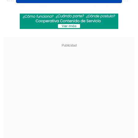
partido en Monterrey en noviembre de
2009 y había pasado por Chile en
diciembre de ese mismo año.
Revisa también
Sam Neill grabó para la película de "The
Legend Of Zelda" antes de morir
Fito Páez reflexiona sobre su carrera en nuevo
documental de Netflix
Cerati terminó esa actuación en la
Universidad Simón Bolívar de Caracas
con
"Lago en el Cielo"
y tras bajarse del
escenario, el argentino mostró signos de