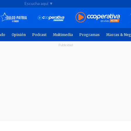
Escucha aquí ▼
ndo
Opinión
Podcast
Multimedia
Programas
Marcas & Neg