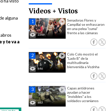
o ha visto
Videos + Vistos
 de alguna
Senadoras Flores y
Campillai se enfrascaron
en una pelea "cuma"
frente a las cámaras
cabros
2209
 y te va a
Colo Colo mostró el
"Lado B" de la
multitudinaria
bienvenida a Vozinha
846
Capas antidrones
ayudan a hacer
"invisibles" a los
soldados ucranianos
683