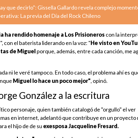
ay que decirlo": Gissella Gallardo revela complejo moment
ativa: La previa del Día del Rock Chileno
ia ha rendido homenaje a Los Prisioneros
con la interp
, con el baterista liderando en la voz: "
He visto en YouT
itas de Miguel
porque, además, entre cada canción, me a
ada ni le veré tampoco. En todo caso, el problema ahí es q
unque
Miguel lo hace un poco mejor"
, opinó.
orge González a la escritura
ítico personaje, quien también catalogó de "orgullo" el ver
emas en internet, adelantó que contribuye en un proyecto
ra el hijo de de su
exesposa Jacqueline Fresard.