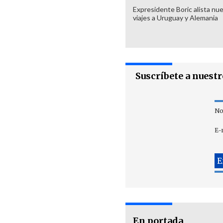
Expresidente Boric alista nu
viajes a Uruguay y Alemania
Suscríbete a nuest
No
E-
En portada