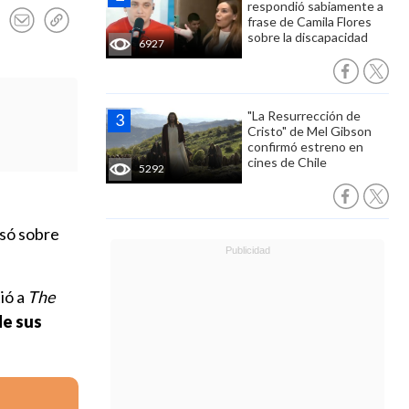
respondió sabiamente a
frase de Camila Flores
sobre la discapacidad
6927
"La Resurrección de
Cristo" de Mel Gibson
confirmó estreno en
cines de Chile
5292
rsó sobre
ió a
The
de sus