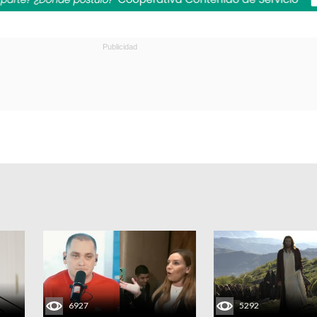
6927
5292