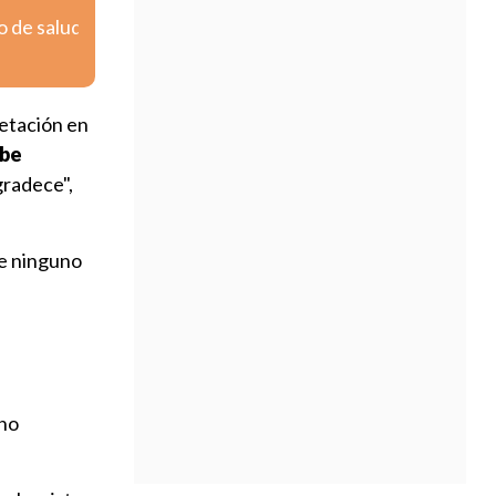
o de salud
retación en
ube
gradece",
ue ninguno
 no