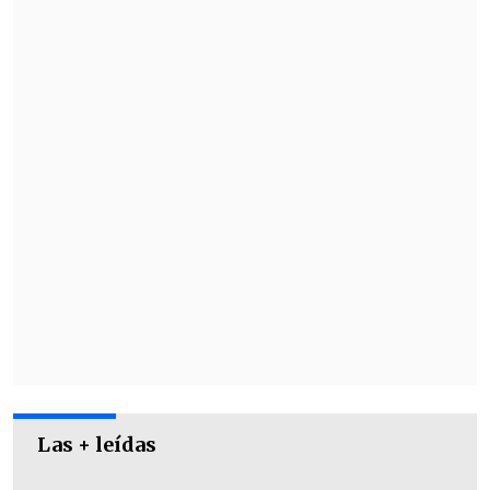
en saber si esto era falso o real. Ya
mañana vamos a estar viéndonos en
España", concluyó.
Las + leídas