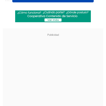
Revisa también
Sinaka tras su gira por Europa: "A veces los
chilenos nos sentimos inferiores"
Antonio Vodanovic descarta volver a la
televisión: "Creo que mi tiempo pasó"
"Llevo unos días junto a mi familia en
Londres pasando unos días maravillosos
y nos hemos encontrado con que
alguien, con una muy mala idea, ha
dicho que he muerto,
pero estoy más
vivo que nunca
", señaló.
"Gracias a todos los que se preocuparon