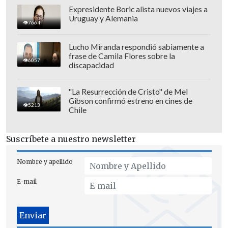
Expresidente Boric alista nuevos viajes a
Por su parte el sitio
Variety
calificó
Uruguay y Alemania
7664
a "Man's best friend" como
"uno de los
mejores discos de pop del año"
y
Lucho Miranda respondió sabiamente a
aseguró que sus canciones "te dejarán
frase de Camila Flores sobre la
6057
discapacidad
con una sonrisa en la cara". En tanto
Independent
indicó que álbum tiene
"La Resurrección de Cristo" de Mel
"momentos altos increíbles"
.
Gibson confirmó estreno en cines de
5213
Chile
El influyemte sitio
Billboard
aseguró que
con este LP, Sabrina Carpenter "
se
Suscríbete a nuestro newsletter
consolida como una maestra lírica del
Nombre y apellido
doble sentido
, a menudo impregnando
sus letras con temas descaradamente
E-mail
sexuales".