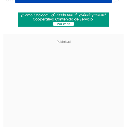
"Manchild" y la canción "Tears", que fue
lanzada con un videoclip protagonizado
por el actor Colman Domingo.
Revisa también
José Antonio Neme protagonizó colisión en
Las Condes
Remezón en "Hay que decirlo": Gissella
Gallardo y Manu González fueron
desvinculados