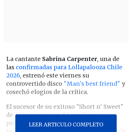
La cantante
Sabrina Carpenter
, una de
las
confirmadas para Lollapalooza Chile
2026
, estrenó este viernes su
controvertido disco
"Man's best friend"
y
cosechó elogios de la crítica.
El sucesor de su exitoso "Short n' Sweet"
de 2024 cuenta con
12 canciones
producidas por
Jack Antonoff
(Taylor
LEER ARTICULO COMPLETO
Swift, Lana del Rey), incluyendo el single