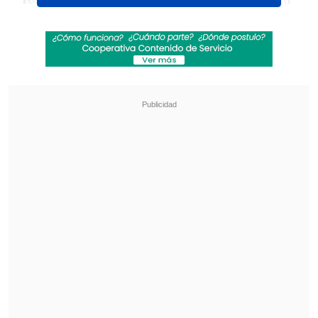
va a hacer un segundo Movistar Arena".
Revisa también
Fernanda Fuentes es la segunda integrante
del jurado de "MasterChef Chile"
Teletón 2026: Conoce la fecha, el nuevo lema
y al niño embajador de este año
Visiblemente emocionada, su madre le
preguntó cuándo sería el concierto, a lo
que Quintanilla respondió que se liberó
una nueva fecha y que el show será el
próximo
13 de octubre de 2026
.
"Porque ustedes lo pidieron parientes.