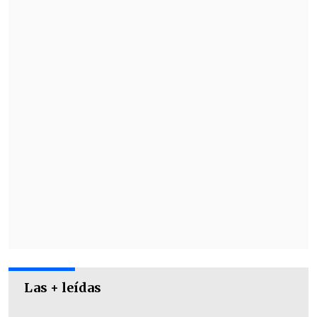
¡Cuando nos juntamos el universo juega
a nuestro favor! Para los que no
alcanzaron, o los que quieran repetir la
fiesta nos vemos el 13 de Octubre, 21:00
horas, Movistar Arena", escribió la
cantante junto al video.
Las + leídas